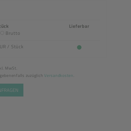
tück
Lieferbar
Brutto
EUR
/ Stück
nkl. MwSt.
egebenenfalls zuzüglich
Versandkosten
.
ANFRAGEN