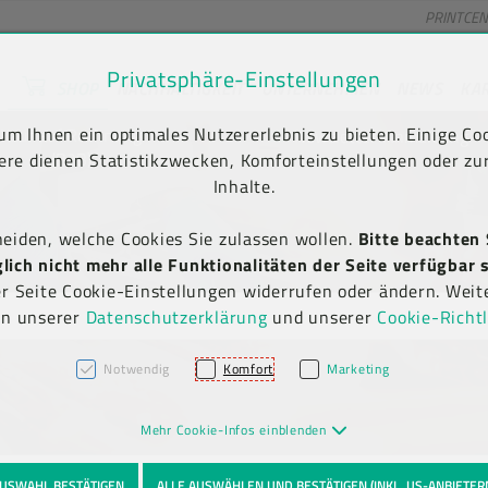
PRINTCE
Privatsphäre-Einstellungen
SHOP
NACHHALTIGKEIT
UNTERNEHMEN
NEWS
KA
unt) springen [AK + 2]
en [AK + 5]
m Ihnen ein optimales Nutzererlebnis zu bieten. Einige Coo
Kauf auf Rechnung
Newsletter-Anmeldung
(B2B)
ere dienen Statistikzwecken, Komforteinstellungen oder zur
Inhalte.
heiden, welche Cookies Sie zulassen wollen.
Bitte beachten 
ich nicht mehr alle Funktionalitäten der Seite verfügbar s
er Seite Cookie-Einstellungen widerrufen oder ändern. Weit
in unserer
Datenschutzerklärung
und unserer
Cookie-Richtl
Notwendig
Komfort
Marketing
Mehr Cookie-Infos einblenden
USWAHL BESTÄTIGEN
ALLE AUSWÄHLEN UND BESTÄTIGEN (INKL. US-ANBIETER