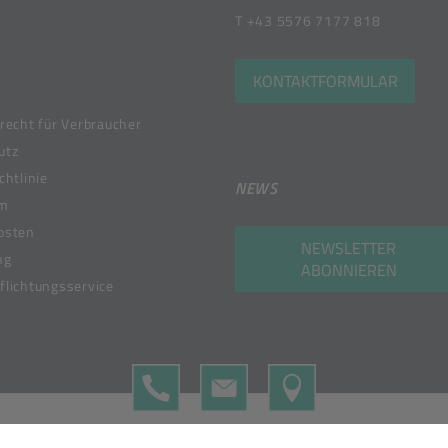
T
+43 5576 7177 818
KONTAKTFORMULAR
recht für Verbraucher
utz
chtlinie
NEWS
um
osten
NEWSLETTER
ng
ABONNIEREN
lichtungsservice
TELEFON
KONTAKTFORMULAR
MAP
 Member of the Bunzl Group