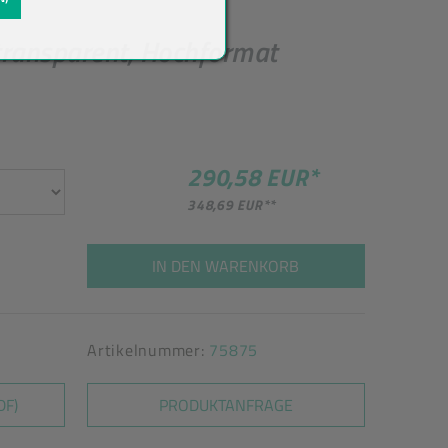
transparent, Hochformat
290,58 EUR
*
348,69 EUR
**
IN DEN WARENKORB
Artikelnummer:
75875
DF)
PRODUKTANFRAGE