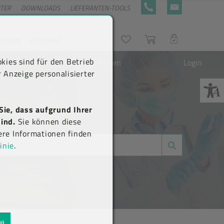
NTER
DOWNLOADS
LIEFERANTEN-TOOLS
+43 5576 7177 818
KONTAKTFORMULA
RRIERE
KONTAKT
Suche
Wunschliste
Warenkorb
LOGIN
kies sind für den Betrieb
Neu registrieren
Login
 Anzeige personalisierter
Sie, dass aufgrund Ihrer
ind.
Sie können diese
ere Informationen finden
inie
.
N)