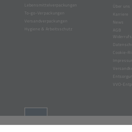
Lebensmittelverpackungen
Über uns
To-go-Verpackungen
Karriere
Versandverpackungen
News
Hygiene & Arbeitsschutz
AGB
Widerrufs
Datensch
Cookie-Ri
Impress
Versandk
Entsorgu
VVO-Entpf
(öffnet in neuem Tab)
© 2019-2026 Meier Verpackungen GmbH,