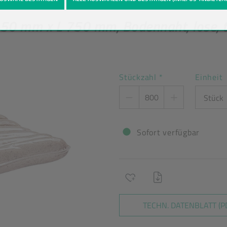
eutel
Produkt-Detailansicht
 450 mm x L 750 mm, Bodennaht, lose, 
Stückzahl
*
Einheit
Sofort verfügbar
TECHN. DATENBLATT (P