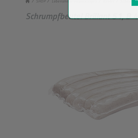
SHOP
Lebensmittelverpackungen
Beutel
Schrumpfb
Schrumpfbeutel Brillant 51, B