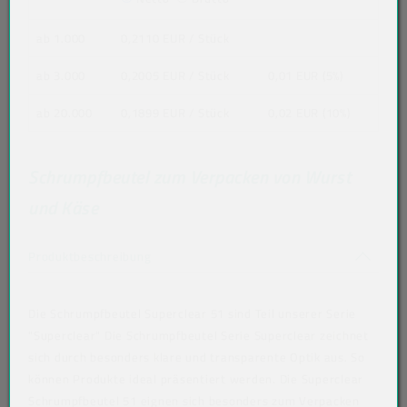
ab 1.000
0,2110 EUR
/ Stück
ab 3.000
0,2005 EUR
/ Stück
0,01 EUR (5%)
ab 20.000
0,1899 EUR
/ Stück
0,02 EUR (10%)
Schrumpfbeutel zum Verpacken von Wurst
und Käse
Akkordeon auf-/zuklappen stimmen nicht 
Produktbeschreibung
Die Schrumpfbeutel Superclear 51 sind Teil unserer Serie
"Superclear" Die Schrumpfbeutel Serie Superclear zeichnet
sich durch besonders klare und transparente Optik aus. So
können Produkte ideal präsentiert werden. Die Superclear
Schrumpfbeutel 51 eignen sich besonders zum Verpacken