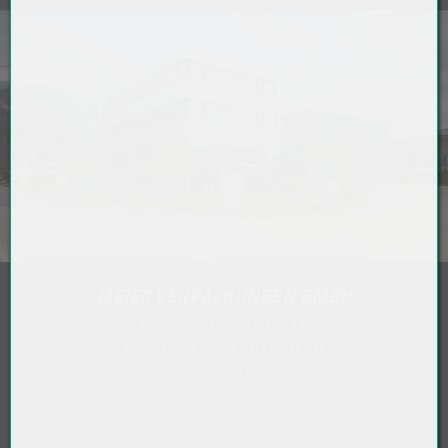
MEIER VERPACKUNGEN GMBH
Diepoldsauer Straße 37
6845 Hohenems . Österreich
Anfahrt
T
+43 5576 7177 818
sales@meierverpackungen.at