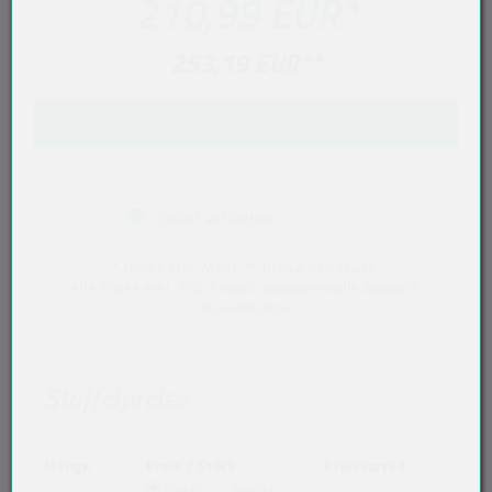
210,99 EUR
*
253,19 EUR
**
IN DEN WARENKORB
Sofort verfügbar
* Preise exkl. MwSt. ** Preise inkl. MwSt.
Alle Preise exkl. VVO-Entgelt, gegebenenfalls zuzüglich
Versandkosten
.
Staffelpreise
Menge
Preis / Stück
Preisvorteil
Netto
Brutto