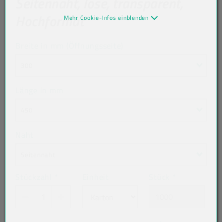
Seitennaht, lose, transparent,
Hochformat
Mehr Cookie-Infos einblenden
Breite in mm (Öffnungsseite)
300
Länge in mm
450
Naht
Seitennaht
Stückzahl
*
Einheit
Stück
*