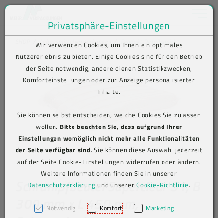
Toggle na
Privatsphäre-Einstellungen
Zum Inhalt springen [AK + 0]
Zum Hauptmenü springen [AK + 1]
Zum Shop-Menü (Suche, Wunschliste, Warenkorb, Mein Account) spring
Zum Meta-Menü oben (rechts) springen [AK + 3]
Zum Icon-Menü unten am Browserrand springen [AK + 4]
Zum Footer-Menü unten (angedockt an Browserrand) springen [AK + 5
Zum Widget-Menü rechts springen [AK + 6]
Zu den Inhalten im Fußbereich springen [AK + 7]
SHOP
Lebensmittelverpackungen
Produkt-Detailansicht
Wir verwenden Cookies, um Ihnen ein optimales
Nutzererlebnis zu bieten. Einige Cookies sind für den Betrieb
der Seite notwendig, andere dienen Statistikzwecken,
Komforteinstellungen oder zur Anzeige personalisierter
Inhalte.
Sie können selbst entscheiden, welche Cookies Sie zulassen
wollen.
Bitte beachten Sie, dass aufgrund Ihrer
Einstellungen womöglich nicht mehr alle Funktionalitäten
der Seite verfügbar sind.
Sie können diese Auswahl jederzeit
auf der Seite Cookie-Einstellungen widerrufen oder ändern.
Weitere Informationen finden Sie in unserer
Schrumpfbeutel Superclear 51, B
Datenschutzerklärung
und unserer
Cookie-Richtlinie
.
300 mm x L 450 mm,
Notwendig
Komfort
Marketing