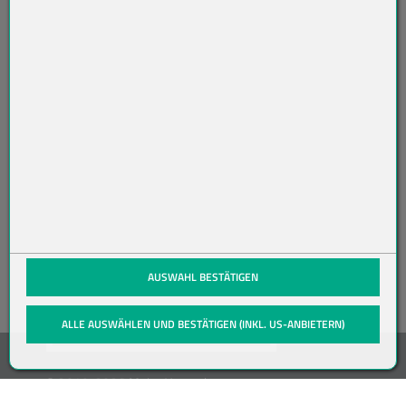
O
N
NI
ER
EN
(öffnet in neuem Tab)
AUSWAHL BESTÄTIGEN
ALLE AUSWÄHLEN UND BESTÄTIGEN (INKL. US-ANBIETERN)
© 2019-2026 Meier Verpackungen
GmbH, Member of the Bunzl Group