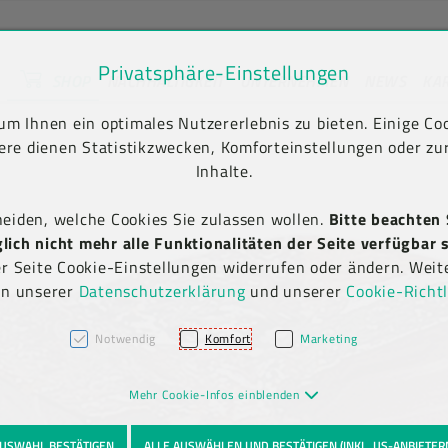
Privatsphäre-Einstellungen
SHOP
NACHHALTIGKEIT
UNTERNEHMEN
NEWS
KA
unt) springen [AK + 2]
en [AK + 5]
m Ihnen ein optimales Nutzererlebnis zu bieten. Einige Coo
ere dienen Statistikzwecken, Komforteinstellungen oder zur
Inhalte.
heiden, welche Cookies Sie zulassen wollen.
Bitte beachten 
ich nicht mehr alle Funktionalitäten der Seite verfügbar s
er Seite Cookie-Einstellungen widerrufen oder ändern. Weit
in unserer
Datenschutzerklärung
und unserer
Cookie-Richtl
Notwendig
Komfort
Marketing
Mehr Cookie-Infos einblenden
USWAHL BESTÄTIGEN
ALLE AUSWÄHLEN UND BESTÄTIGEN (INKL. US-ANBIETER