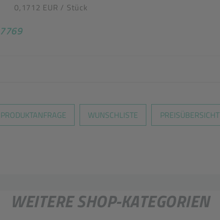
0,1712 EUR
/ Stück
tel
 17769
en nicht überein
PRODUKTANFRAGE
WUNSCHLISTE
PREISÜBERSICHT
WEITERE SHOP-KATEGORIEN