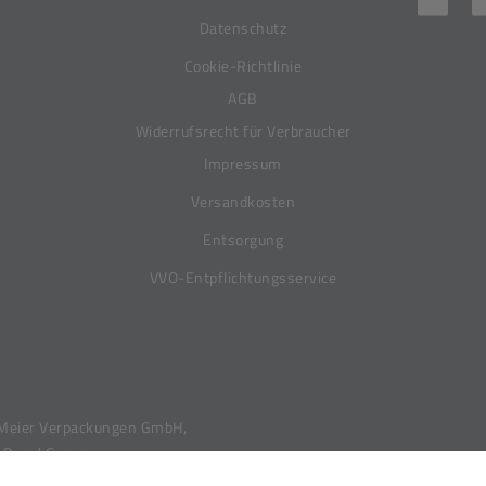
Datenschutz
Cookie-Richtlinie
AGB
Widerrufsrecht für Verbraucher
Impressum
Versandkosten
Entsorgung
VVO-Entpflichtungsservice
Meier Verpackungen GmbH,
 Bunzl Group