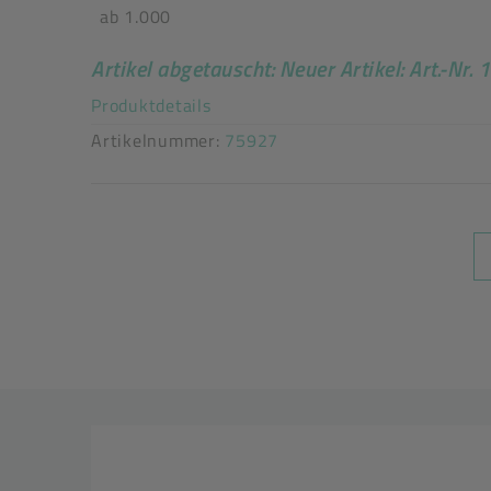
Auslaufartikel
ab 1.000
Art der verpackten Lebensmittel: alle Lebensmit
Artikel abgetauscht: Neuer Artikel: Art.-Nr.
Beutel außen nicht siegelnd
Akkordeon auf-/zuklappen stimm
Produktdetails
Artikelnummer:
75927