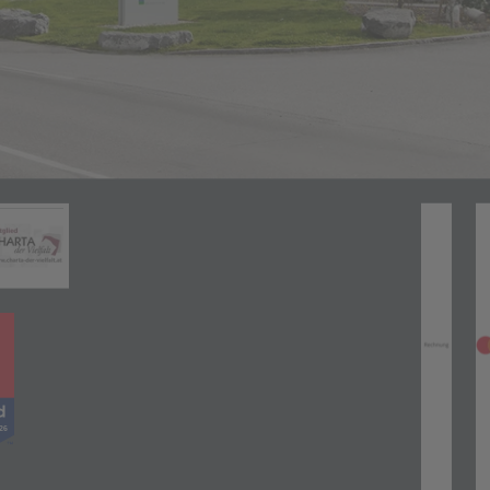
Zahlungsarten
(öffnet in neuem Tab)
neuem Tab)
(öffnet in neuem Tab)
(öff