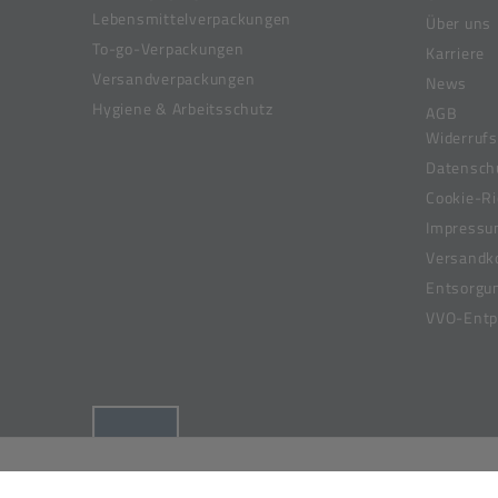
Lebensmittelverpackungen
Über uns
To-go-Verpackungen
Karriere
Versandverpackungen
News
Hygiene & Arbeitsschutz
AGB
Widerrufs
Datensch
Cookie-Ri
Impress
Versandk
Entsorgu
VVO-Entpf
(öffnet in neuem Tab)
© 2019-2026 Meier Verpackungen GmbH,