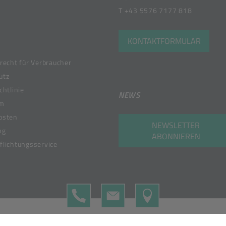
T
+43 5576 7177 818
KONTAKTFORMULAR
recht für Verbraucher
utz
chtlinie
NEWS
um
osten
NEWSLETTER
ng
ABONNIEREN
lichtungsservice
TELEFON
KONTAKTFORMULAR
MAP
 Member of the Bunzl Group