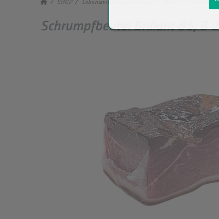
SHOP
Lebensmittelverpackungen
Beutel
Schrumpfb
Schrumpfbeutel Brillant 85, B 