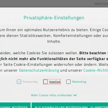
PRINTCE
Privatsphäre-Einstellungen
SHOP
NACHHALTIGKEIT
UNTERNEHMEN
NEWS
KA
unt) springen [AK + 2]
en [AK + 5]
m Ihnen ein optimales Nutzererlebnis zu bieten. Einige Coo
Kauf auf Rechnung
Newsletter-Anmeldung
(B2B)
ere dienen Statistikzwecken, Komforteinstellungen oder zur
Inhalte.
heiden, welche Cookies Sie zulassen wollen.
Bitte beachten 
ich nicht mehr alle Funktionalitäten der Seite verfügbar s
er Seite Cookie-Einstellungen widerrufen oder ändern. Weit
in unserer
Datenschutzerklärung
und unserer
Cookie-Richtl
Notwendig
Komfort
Marketing
Mehr Cookie-Infos einblenden
USWAHL BESTÄTIGEN
ALLE AUSWÄHLEN UND BESTÄTIGEN (INKL. US-ANBIETER