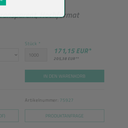
transparent, Hochformat
Stück
*
171,15 EUR
*
205,38 EUR
**
IN DEN WARENKORB
Artikelnummer:
75927
DF)
PRODUKTANFRAGE