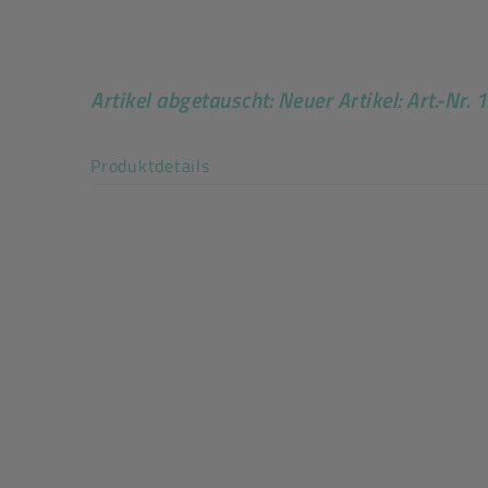
Auslaufartikel
Artikel abgetauscht: Neuer Artikel: Art.-Nr.
Art der verpackten Lebensmittel: alle Lebensmit
Beutel außen nicht siegelnd
Akkordeon auf-/zuklappen stimm
Produktdetails