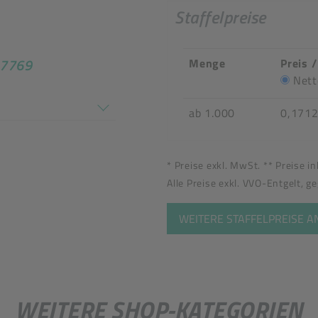
Staffelpreise
 17769
Menge
Preis 
tel
Nett
en nicht überein
ab 1.000
0,171
* Preise exkl. MwSt. ** Preise i
Alle Preise exkl. VVO-Entgelt, g
WEITERE STAFFELPREISE 
WEITERE SHOP-KATEGORIEN