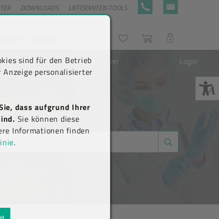
NTER
DOWNLOADS
LIEFERANTEN-TOOLS
+43 5576 7177 818
KONTAKTFORMULA
RRIERE
KONTAKT
Suche
Wunschliste
Warenkorb
LOGIN
kies sind für den Betrieb
Neu registrieren
Login
 Anzeige personalisierter
Sie, dass aufgrund Ihrer
ind.
Sie können diese
ere Informationen finden
inie
.
N)