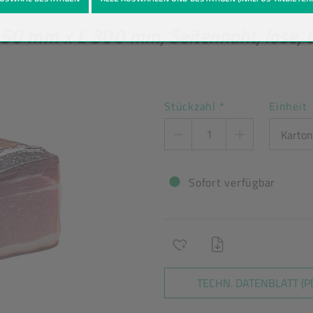
eutel
Produkt-Detailansicht
250 mm x L 300 mm, Seitennaht, lose, 
Stückzahl
*
Einheit
Sofort verfügbar
TECHN. DATENBLATT (P