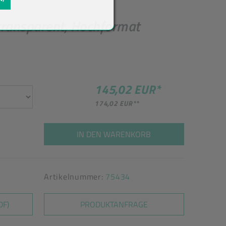
transparent, Hochformat
145,02 EUR
*
174,02 EUR
**
IN DEN WARENKORB
Artikelnummer:
75434
DF)
PRODUKTANFRAGE