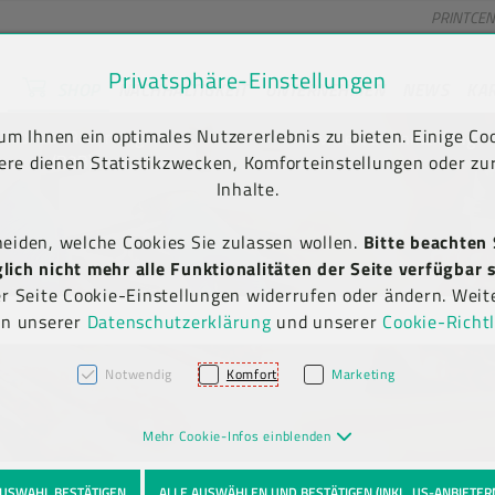
PRINTCE
Privatsphäre-Einstellungen
SHOP
NACHHALTIGKEIT
UNTERNEHMEN
NEWS
KA
unt) springen [AK + 2]
en [AK + 5]
m Ihnen ein optimales Nutzererlebnis zu bieten. Einige Coo
Kauf auf Rechnung
Newsletter-Anmeldung
(B2B)
ere dienen Statistikzwecken, Komforteinstellungen oder zur
Inhalte.
heiden, welche Cookies Sie zulassen wollen.
Bitte beachten 
ich nicht mehr alle Funktionalitäten der Seite verfügbar s
er Seite Cookie-Einstellungen widerrufen oder ändern. Weit
in unserer
Datenschutzerklärung
und unserer
Cookie-Richtl
Notwendig
Komfort
Marketing
Mehr Cookie-Infos einblenden
USWAHL BESTÄTIGEN
ALLE AUSWÄHLEN UND BESTÄTIGEN (INKL. US-ANBIETER