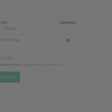
tück
Lieferbar
Brutto
EUR
/ Stück
nkl. MwSt.
egebenenfalls zuzüglich
Versandkosten
.
ANFRAGEN