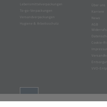
Lebensmittelverpackungen
Über uns
To-go-Verpackungen
Karriere
Versandverpackungen
News
Hygiene & Arbeitsschutz
AGB
Widerrufs
Datensch
Cookie-Ri
Impress
Versandk
Entsorgu
VVO-Entpf
(öffnet in neuem Tab)
© 2019-2026 Meier Verpackungen GmbH,