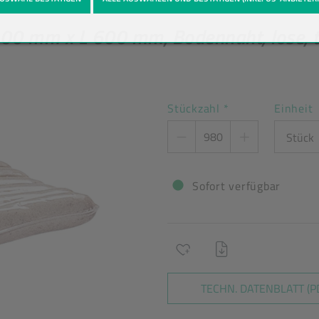
tailansicht
 200 mm x L 600 mm, Bodennaht, lose, 
Stückzahl
*
Einheit
Sofort verfügbar
TECHN. DATENBLATT (P