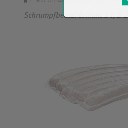
SHOP
Lebensmittelverpackungen
Beutel
Produkt-De
Schrumpfbeutel Brillant 51, B