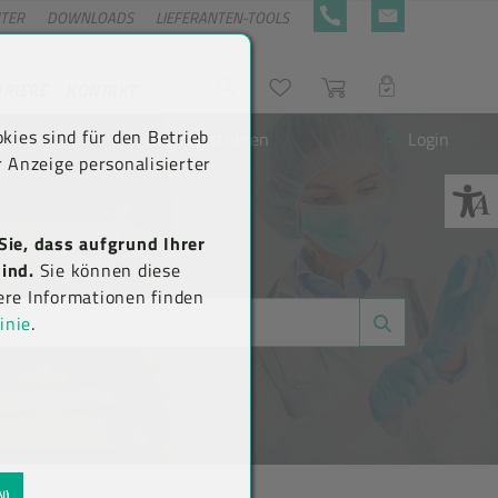
NTER
DOWNLOADS
LIEFERANTEN-TOOLS
+43 5576 7177 818
KONTAKTFORMULA
RRIERE
KONTAKT
Suche
Wunschliste
Warenkorb
LOGIN
kies sind für den Betrieb
Neu registrieren
Login
 Anzeige personalisierter
Sie, dass aufgrund Ihrer
ind.
Sie können diese
ere Informationen finden
inie
.
N)