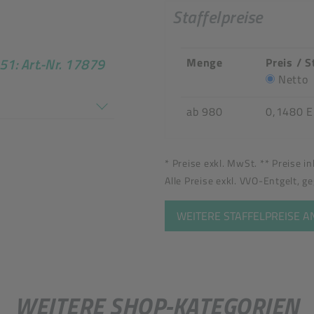
Staffelpreise
51: Art.-Nr. 17879
Menge
Preis / S
tel
Netto
en nicht überein
ab 980
0,1480 
* Preise exkl. MwSt. ** Preise i
Alle Preise exkl. VVO-Entgelt, g
WEITERE STAFFELPREISE 
WEITERE SHOP-KATEGORIEN