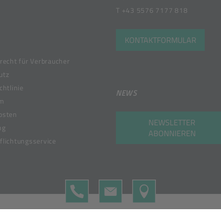
T
+43 5576 7177 818
KONTAKTFORMULAR
recht für Verbraucher
utz
chtlinie
NEWS
um
osten
NEWSLETTER
ng
ABONNIEREN
lichtungsservice
TELEFON
KONTAKTFORMULAR
MAP
 Member of the Bunzl Group