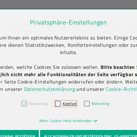
Privatsphäre-Einstellungen
SHOP
NACHHALTIGKEIT
UNTERNEHMEN
NEWS
KA
unt) springen [AK + 2]
en [AK + 5]
m Ihnen ein optimales Nutzererlebnis zu bieten. Einige Coo
ere dienen Statistikzwecken, Komforteinstellungen oder zur
Inhalte.
heiden, welche Cookies Sie zulassen wollen.
Bitte beachten 
ich nicht mehr alle Funktionalitäten der Seite verfügbar s
er Seite Cookie-Einstellungen widerrufen oder ändern. Weit
in unserer
Datenschutzerklärung
und unserer
Cookie-Richtl
Notwendig
Komfort
Marketing
Mehr Cookie-Infos einblenden
USWAHL BESTÄTIGEN
ALLE AUSWÄHLEN UND BESTÄTIGEN (INKL. US-ANBIETER