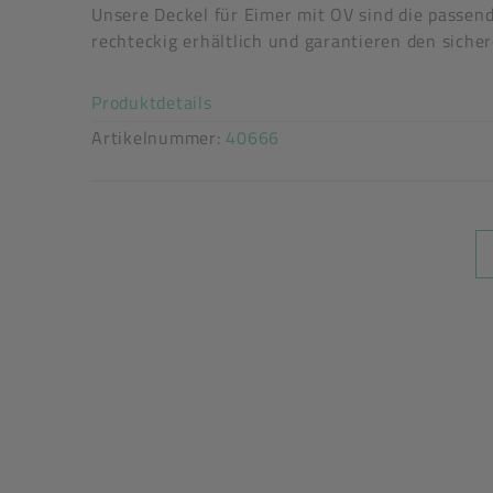
festverschließend: Ja
Unsere Deckel für Eimer mit OV sind die passen
flüssigkeitsdicht: Ja
rechteckig erhältlich und garantieren den sicher
stapelbar: Ja
Akkordeon auf-/zuklappen stimm
Produktdetails
Artikelnummer:
40666