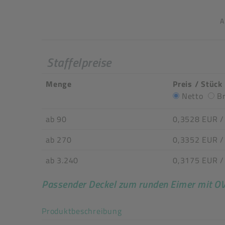
A
Staffelpreise
Menge
Preis / Stück
Netto
Br
ab 90
0,3528 EUR
/
ab 270
0,3352 EUR
/
ab 3.240
0,3175 EUR
/
Passender Deckel zum runden Eimer mit O
Akkordeon auf-/zuklappe
Produktbeschreibung
Art der verpackten Lebensmittel: fette Lebensmi