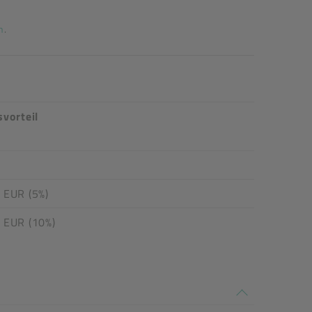
n
.
svorteil
 EUR (5%)
 EUR (10%)