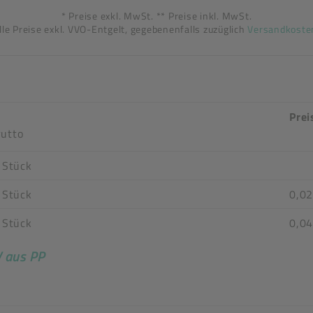
* Preise exkl. MwSt. ** Preise inkl. MwSt.
lle Preise exkl. VVO-Entgelt, gegebenenfalls zuzüglich
Versandkoste
Prei
utto
 Stück
 Stück
0,02
 Stück
0,04
V aus PP
n stimmen nicht überein
ttel