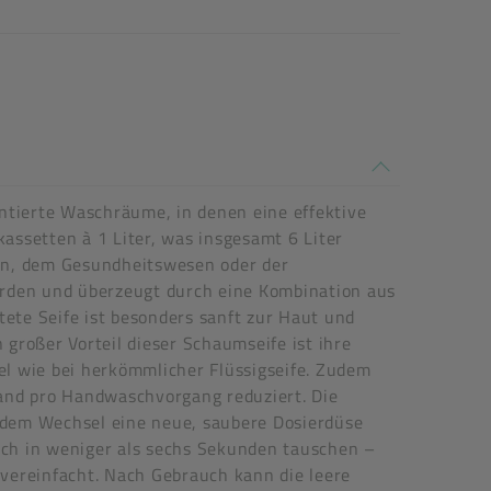
ntierte Waschräume, in denen eine effektive
kassetten à 1 Liter, was insgesamt 6 Liter
gen, dem Gesundheitswesen oder der
orden und überzeugt durch eine Kombination aus
tete Seife ist besonders sanft zur Haut und
großer Vorteil dieser Schaumseife ist ihre
iel wie bei herkömmlicher Flüssigseife. Zudem
wand pro Handwaschvorgang reduziert. Die
jedem Wechsel eine neue, saubere Dosierdüse
sich in weniger als sechs Sekunden tauschen –
vereinfacht. Nach Gebrauch kann die leere