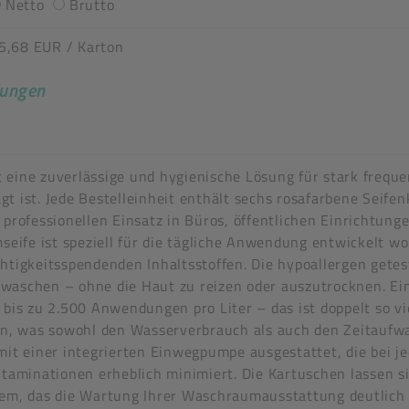
Netto
Brutto
5,68 EUR
/ Karton
dungen
n stimmen nicht überein
 eine zuverlässige und hygienische Lösung für stark freque
t ist. Jede Bestelleinheit enthält sechs rosafarbene Seifen
 professionellen Einsatz in Büros, öffentlichen Einrichtun
ife ist speziell für die tägliche Anwendung entwickelt w
htigkeitsspendenden Inhaltsstoffen. Die hypoallergen getes
aschen – ohne die Haut zu reizen oder auszutrocknen. Ein 
 bis zu 2.500 Anwendungen pro Liter – das ist doppelt so v
len, was sowohl den Wasserverbrauch als auch den Zeitauf
 mit einer integrierten Einwegpumpe ausgestattet, die bei 
ntaminationen erheblich minimiert. Die Kartuschen lassen 
tem, das die Wartung Ihrer Waschraumausstattung deutlich 