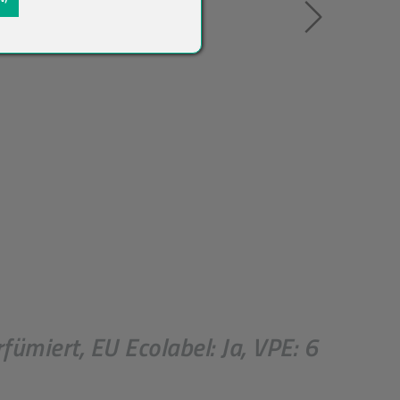
ümiert, EU Ecolabel: Ja, VPE: 6