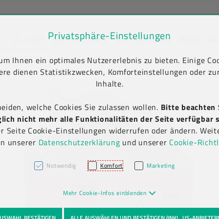
Privatsphäre-Einstellungen
SHOP
NACHHALTIGKEIT
UNTERNEHMEN
NEWS
KA
unt) springen [AK + 2]
en [AK + 5]
n & Waschlotionen
Produkt-Detailansicht
m Ihnen ein optimales Nutzererlebnis zu bieten. Einige Coo
ere dienen Statistikzwecken, Komforteinstellungen oder zur
Inhalte.
heiden, welche Cookies Sie zulassen wollen.
Bitte beachten 
ich nicht mehr alle Funktionalitäten der Seite verfügbar s
er Seite Cookie-Einstellungen widerrufen oder ändern. Weit
in unserer
Datenschutzerklärung
und unserer
Cookie-Richtl
Notwendig
Komfort
Marketing
Mehr Cookie-Infos einblenden
USWAHL BESTÄTIGEN
ALLE AUSWÄHLEN UND BESTÄTIGEN (INKL. US-ANBIETER