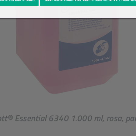
t® Essential 6340 1.000 ml, rosa, parf
Einheit