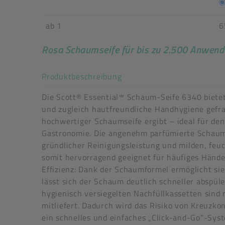
ab 1
6
Rosa Schaumseife für bis zu 2.500 Anwen
Akkordeon auf-/zuklappe
Produktbeschreibung
Die Scott® Essential™ Schaum-Seife 6340 bietet
und zugleich hautfreundliche Handhygiene gefrag
hochwertiger Schaumseife ergibt – ideal für den
Gastronomie. Die angenehm parfümierte Schaumse
gründlicher Reinigungsleistung und milden, feuc
somit hervorragend geeignet für häufiges Händew
Effizienz: Dank der Schaumformel ermöglicht sie
lässt sich der Schaum deutlich schneller abspü
hygienisch versiegelten Nachfüllkassetten sind
mitliefert. Dadurch wird das Risiko von Kreuzko
ein schnelles und einfaches „Click-and-Go“-Sys