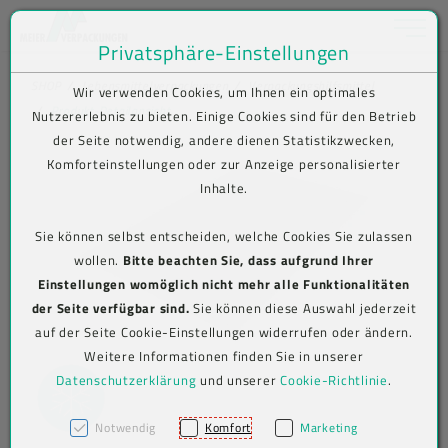
Toggle na
Privatsphäre-Einstellungen
Zum Inhalt springen [AK + 0]
Zum Hauptmenü springen [AK + 1]
Zum Shop-Menü (Suche, Wunschliste, Warenkorb, Mein Account) spring
Zum Meta-Menü oben (rechts) springen [AK + 3]
Zum Icon-Menü unten am Browserrand springen [AK + 4]
Zum Footer-Menü unten (angedockt an Browserrand) springen [AK + 5
Zum Widget-Menü rechts springen [AK + 6]
Zu den Inhalten im Fußbereich springen [AK + 7]
SHOP
Lebensmittelverpackungen
Verpackungshilfsmittel
Wir verwenden Cookies, um Ihnen ein optimales
Produkt-Detailansicht
Nutzererlebnis zu bieten. Einige Cookies sind für den Betrieb
der Seite notwendig, andere dienen Statistikzwecken,
Komforteinstellungen oder zur Anzeige personalisierter
Inhalte.
Sie können selbst entscheiden, welche Cookies Sie zulassen
wollen.
Bitte beachten Sie, dass aufgrund Ihrer
Einstellungen womöglich nicht mehr alle Funktionalitäten
der Seite verfügbar sind.
Sie können diese Auswahl jederzeit
auf der Seite Cookie-Einstellungen widerrufen oder ändern.
Weitere Informationen finden Sie in unserer
Datenschutzerklärung
und unserer
Cookie-Richtlinie
.
Notwendig
Komfort
Marketing