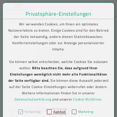
Toggle na
Privatsphäre-Einstellungen
Zum Inhalt springen [AK + 0]
Zum Hauptmenü springen [AK + 1]
Zum Shop-Menü (Suche, Wunschliste, Warenkorb, Mein Account) spring
Zum Meta-Menü oben (rechts) springen [AK + 3]
Zum Icon-Menü unten am Browserrand springen [AK + 4]
Zum Footer-Menü unten (angedockt an Browserrand) springen [AK + 5
Zum Widget-Menü rechts springen [AK + 6]
Zu den Inhalten im Fußbereich springen [AK + 7]
SHOP
SALE
Produkt-Detailansicht
Wir verwenden Cookies, um Ihnen ein optimales
Nutzererlebnis zu bieten. Einige Cookies sind für den Betrieb
der Seite notwendig, andere dienen Statistikzwecken,
Komforteinstellungen oder zur Anzeige personalisierter
Inhalte.
Sie können selbst entscheiden, welche Cookies Sie zulassen
wollen.
Bitte beachten Sie, dass aufgrund Ihrer
Einstellungen womöglich nicht mehr alle Funktionalitäten
der Seite verfügbar sind.
Sie können diese Auswahl jederzeit
auf der Seite Cookie-Einstellungen widerrufen oder ändern.
Weitere Informationen finden Sie in unserer
Pappteller, L 90 mm x B 150
Datenschutzerklärung
und unserer
Cookie-Richtlinie
.
mm, Qualität: Frischfaser,
Notwendig
Komfort
Marketing