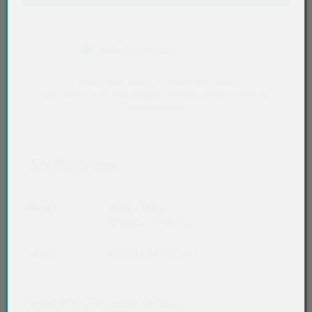
Sofort verfügbar
* Preise exkl. MwSt. ** Preise inkl. MwSt.
Alle Preise exkl. VVO-Entgelt, gegebenenfalls zuzüglich
Versandkosten
.
Staffelpreise
Menge
Preis / Stück
Netto
Brutto
ab 250
0,0092 EUR
/ Stück
Pappteller für jeden Anlass