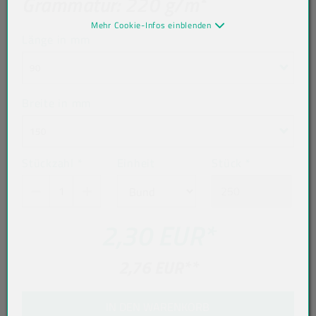
Grammatur: 220 g/m²
Mehr Cookie-Infos einblenden
Länge in mm
90
Breite in mm
150
Stückzahl
*
Einheit
Stück
*
2,30 EUR
*
2,76 EUR
**
IN DEN WARENKORB