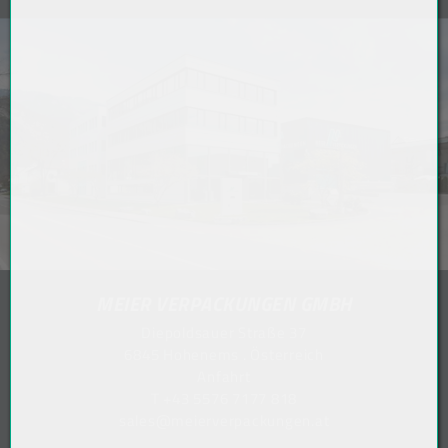
MEIER VERPACKUNGEN GMBH
Diepoldsauer Straße 37
6845 Hohenems . Österreich
Anfahrt
T
+43 5576 7177 818
sales@meierverpackungen.at