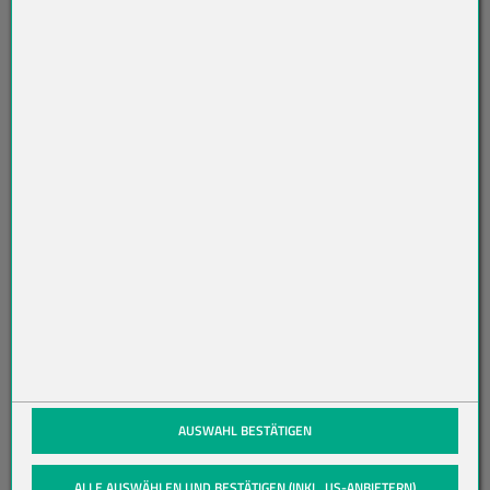
ET
TE
R
AB
O
N
NI
ER
EN
(öffnet in neuem Tab)
AUSWAHL BESTÄTIGEN
ALLE AUSWÄHLEN UND BESTÄTIGEN (INKL. US-ANBIETERN)