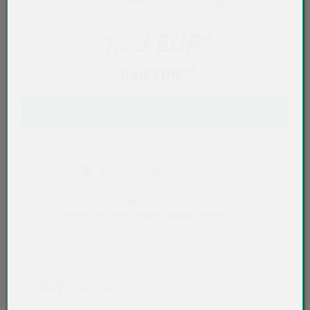
1,23 EUR
*
1,48 EUR
**
IN DEN WARENKORB
Sofort verfügbar
* Preise exkl. MwSt. ** Preise inkl. MwSt.
Alle Preise exkl. VVO-Entgelt, gegebenenfalls zuzüglich
Versandkosten
.
Staffelpreise