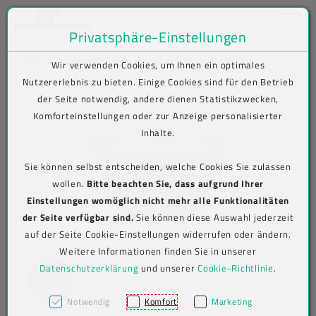
Toggle na
Privatsphäre-Einstellungen
Zum Inhalt springen [AK + 0]
Zum Hauptmenü springen [AK + 1]
Zum Shop-Menü (Suche, Wunschliste, Warenkorb, Mein Account) spring
Zum Meta-Menü oben (rechts) springen [AK + 3]
Zum Icon-Menü unten am Browserrand springen [AK + 4]
Zum Footer-Menü unten (angedockt an Browserrand) springen [AK + 5
Zum Widget-Menü rechts springen [AK + 6]
Zu den Inhalten im Fußbereich springen [AK + 7]
SHOP
Lebensmittelverpackungen
Schalen
Menüschalen
Wir verwenden Cookies, um Ihnen ein optimales
Produkt-Detailansicht
Nutzererlebnis zu bieten. Einige Cookies sind für den Betrieb
der Seite notwendig, andere dienen Statistikzwecken,
Komforteinstellungen oder zur Anzeige personalisierter
Inhalte.
Sie können selbst entscheiden, welche Cookies Sie zulassen
wollen.
Bitte beachten Sie, dass aufgrund Ihrer
Einstellungen womöglich nicht mehr alle Funktionalitäten
der Seite verfügbar sind.
Sie können diese Auswahl jederzeit
auf der Seite Cookie-Einstellungen widerrufen oder ändern.
Weitere Informationen finden Sie in unserer
Datenschutzerklärung
und unserer
Cookie-Richtlinie
.
Notwendig
Komfort
Marketing