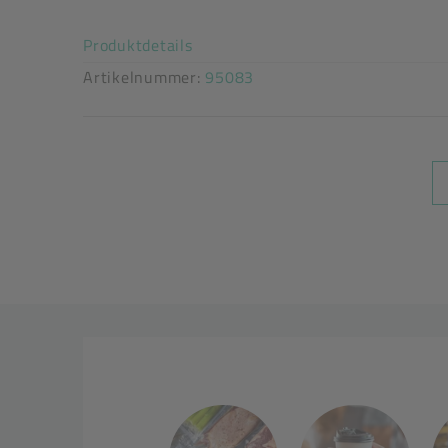
tiefkühlgeeignet: Ja
Akkordeon auf-/zuklappen stimm
Produktdetails
Artikelnummer:
95083