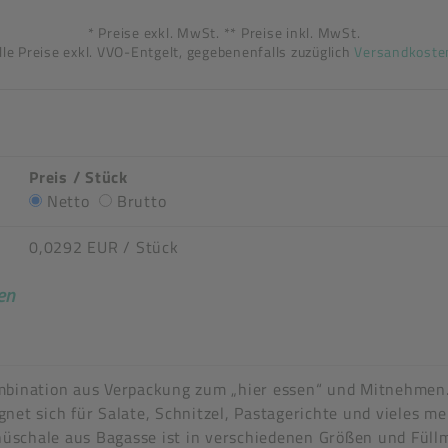
* Preise exkl. MwSt. ** Preise inkl. MwSt.
lle Preise exkl. VVO-Entgelt, gegebenenfalls zuzüglich
Versandkoste
Preis / Stück
Netto
Brutto
0,0292 EUR
/ Stück
en
n stimmen nicht überein
mbination aus Verpackung zum „hier essen“ und Mitnehmen.
ttel
net sich für Salate, Schnitzel, Pastagerichte und vieles m
üschale aus Bagasse ist in verschiedenen Größen und Füllm