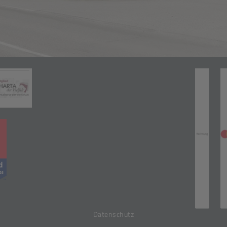
Zahlungsarten
(öffnet in neuem Tab)
neuem Tab)
(öffnet in neuem Tab)
(öff
Datenschutz