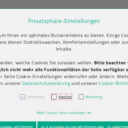
Privatsphäre-Einstellungen
SHOP
NACHHALTIGKEIT
UNTERNEHMEN
NEWS
KA
unt) springen [AK + 2]
en [AK + 5]
m Ihnen ein optimales Nutzererlebnis zu bieten. Einige Coo
ere dienen Statistikzwecken, Komforteinstellungen oder zur
Inhalte.
heiden, welche Cookies Sie zulassen wollen.
Bitte beachten 
ich nicht mehr alle Funktionalitäten der Seite verfügbar s
er Seite Cookie-Einstellungen widerrufen oder ändern. Weit
in unserer
Datenschutzerklärung
und unserer
Cookie-Richtl
Notwendig
Komfort
Marketing
Mehr Cookie-Infos einblenden
USWAHL BESTÄTIGEN
ALLE AUSWÄHLEN UND BESTÄTIGEN (INKL. US-ANBIETER