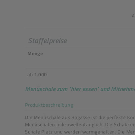
A
Staffelpreise
Menge
ab 1.000
Menüschale zum "hier essen" und Mitnehm
Akkordeon auf-/zuklappe
Produktbeschreibung
Mega-Sale
Die Menüschale aus Bagasse ist die perfekte Ko
Art der verpackten Lebensmittel: fette Lebensmi
Menüschalen mikrowellentauglich. Die Schale eig
mikrowellengeeignet: Ja, 500 W, 2 Min.
Schale Platz und werden warmgehalten. Die Men