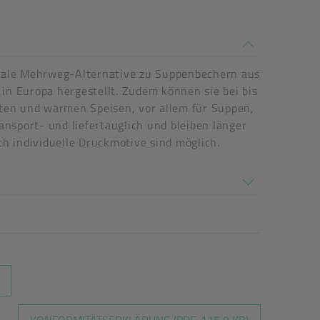
deale Mehrweg-Alternative zu Suppenbechern aus
ung)
 Europa hergestellt. Zudem können sie bei bis
lten und warmen Speisen, vor allem für Suppen,
ansport- und liefertauglich und bleiben länger
 individuelle Druckmotive sind möglich.
KONFORMITÄTSERKLÄRUNG (PDF, 115,9 KB)