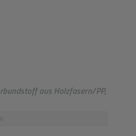
bundstoff aus Holzfasern/PP,
ück
*