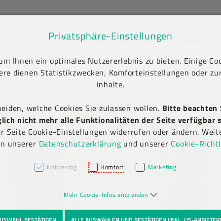
Privatsphäre-Einstellungen
SHOP
NACHHALTIGKEIT
UNTERNEHMEN
NEWS
KA
unt) springen [AK + 2]
en [AK + 5]
rodukt-Detailansicht
m Ihnen ein optimales Nutzererlebnis zu bieten. Einige Coo
ere dienen Statistikzwecken, Komforteinstellungen oder zur
Inhalte.
heiden, welche Cookies Sie zulassen wollen.
Bitte beachten 
ich nicht mehr alle Funktionalitäten der Seite verfügbar s
er Seite Cookie-Einstellungen widerrufen oder ändern. Weit
in unserer
Datenschutzerklärung
und unserer
Cookie-Richtl
Notwendig
Komfort
Marketing
Mehr Cookie-Infos einblenden
USWAHL BESTÄTIGEN
ALLE AUSWÄHLEN UND BESTÄTIGEN (INKL. US-ANBIETER