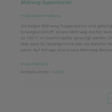
Mehrweg-Suppenbecher
Eigenschaften: wiederverschließbar
Art der verpackten Lebensmittel: alle Lebensmit
Akkordeon auf-/zuklappe
Produktbeschreibung
mikrowellengeeignet: Ja
tiefkühlgeeignet: Ja
Die beigen Mehrweg-Suppenbecher sind gefertig
spülmaschinengeeignet: Ja, 100 °C, keine Gesc
Einwegkunststoff. Unsere Mehrweg-Becher beste
festverschließend: Ja
zu 100°C im Geschirrspüler gereinigt werden. D
stapelbar: Ja
aber auch für Nudelgerichte oder als Behälter f
flüssigkeitsdicht: Ja
warm. Auf Anfrage sind unsere Mehrweg-Becher 
Anzahl der Wiederverwendungen: ca. 125
Akkordeon auf-/zuklappen stimm
Produktdetails
Artikelnummer:
14923