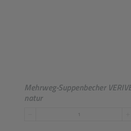
Mehrweg-Suppenbecher VERIVE,
natur
Stückzahl
*