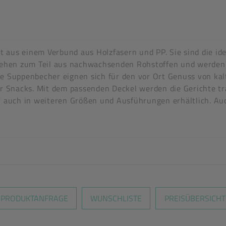
tel
n stimmen nicht überein
t aus einem Verbund aus Holzfasern und PP. Sie sind die i
hirrdesinfektion (thermische oder chemothermische Behandl
hen zum Teil aus nachwachsenden Rohstoffen und werden in
ie Suppenbecher eignen sich für den vor Ort Genuss von ka
ür Snacks. Mit dem passenden Deckel werden die Gerichte tr
auch in weiteren Größen und Ausführungen erhältlich. Auch
en nicht überein
PRODUKTANFRAGE
WUNSCHLISTE
PREISÜBERSICHT