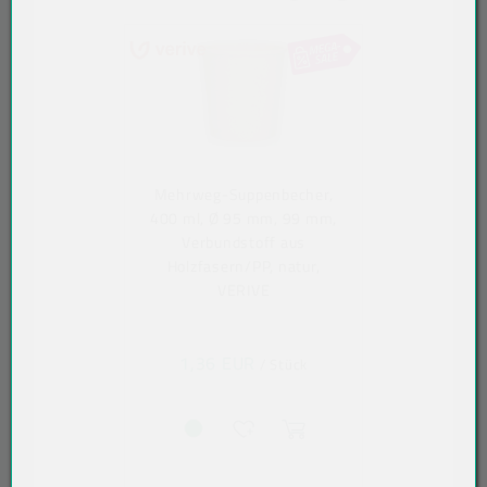
Mehrweg-Suppenbecher,
400 ml, Ø 95 mm, 99 mm,
Verbundstoff aus
Holzfasern/PP, natur,
VERIVE
1,36 EUR
/ Stück