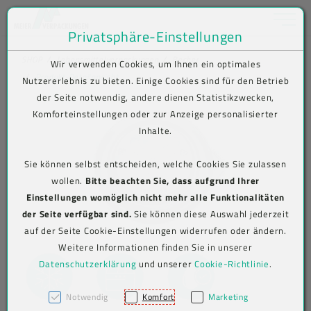
Toggle na
Privatsphäre-Einstellungen
Zum Inhalt springen [AK + 0]
Zum Hauptmenü springen [AK + 1]
Zum Shop-Menü (Suche, Wunschliste, Warenkorb, Mein Account) spring
Zum Meta-Menü oben (rechts) springen [AK + 3]
Zum Icon-Menü unten am Browserrand springen [AK + 4]
Zum Footer-Menü unten (angedockt an Browserrand) springen [AK + 5
Zum Widget-Menü rechts springen [AK + 6]
Zu den Inhalten im Fußbereich springen [AK + 7]
SHOP
Lebensmittelverpackungen
Becher
Wir verwenden Cookies, um Ihnen ein optimales
Produkt-Detailansicht
Nutzererlebnis zu bieten. Einige Cookies sind für den Betrieb
der Seite notwendig, andere dienen Statistikzwecken,
Komforteinstellungen oder zur Anzeige personalisierter
Inhalte.
Sie können selbst entscheiden, welche Cookies Sie zulassen
wollen.
Bitte beachten Sie, dass aufgrund Ihrer
Einstellungen womöglich nicht mehr alle Funktionalitäten
der Seite verfügbar sind.
Sie können diese Auswahl jederzeit
auf der Seite Cookie-Einstellungen widerrufen oder ändern.
Weitere Informationen finden Sie in unserer
Datenschutzerklärung
und unserer
Cookie-Richtlinie
.
Notwendig
Komfort
Marketing