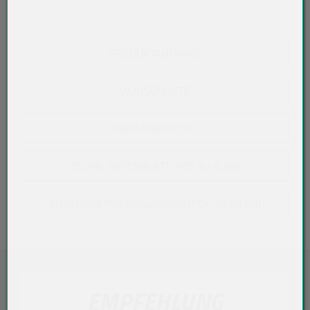
PRODUKTANFRAGE
WUNSCHLISTE
PREISÜBERSICHT
TECHN. DATENBLATT (PDF, 67,6 KB)
KONFORMITÄTSERKLÄRUNG (PDF, 199,9 KB)
EMPFEHLUNG