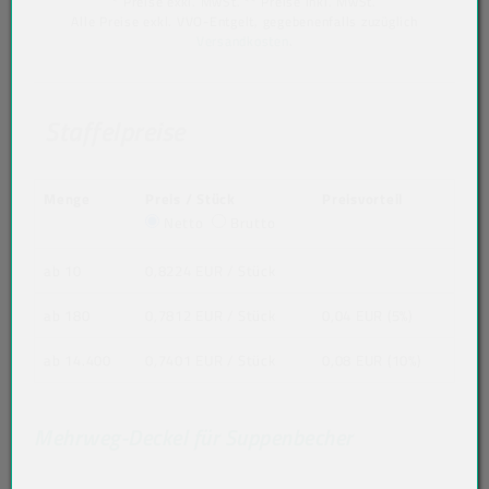
* Preise exkl. MwSt. ** Preise inkl. MwSt.
Alle Preise exkl. VVO-Entgelt, gegebenenfalls zuzüglich
Versandkosten
.
Staffelpreise
Menge
Preis / Stück
Preisvorteil
Netto
Brutto
ab 10
0,8224 EUR
/ Stück
ab 180
0,7812 EUR
/ Stück
0,04 EUR (5%)
ab 14.400
0,7401 EUR
/ Stück
0,08 EUR (10%)
Mehrweg-Deckel für Suppenbecher
Akkordeon auf-/zuklappen stimmen nicht 