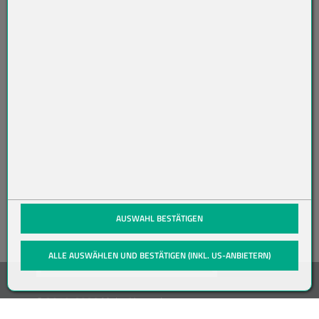
O
N
NI
ER
EN
(öffnet in neuem Tab)
AUSWAHL BESTÄTIGEN
ALLE AUSWÄHLEN UND BESTÄTIGEN (INKL. US-ANBIETERN)
© 2019-2026 Meier Verpackungen
GmbH, Member of the Bunzl Group