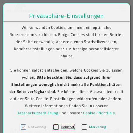
Toggle na
Privatsphäre-Einstellungen
Zum Inhalt springen [AK + 0]
Zum Hauptmenü springen [AK + 1]
Zum Shop-Menü (Suche, Wunschliste, Warenkorb, Mein Account) spring
Zum Meta-Menü oben (rechts) springen [AK + 3]
Zum Icon-Menü unten am Browserrand springen [AK + 4]
Zum Footer-Menü unten (angedockt an Browserrand) springen [AK + 5
Zum Widget-Menü rechts springen [AK + 6]
Zu den Inhalten im Fußbereich springen [AK + 7]
SHOP
Produkt-Detailansicht
Wir verwenden Cookies, um Ihnen ein optimales
Nutzererlebnis zu bieten. Einige Cookies sind für den Betrieb
der Seite notwendig, andere dienen Statistikzwecken,
Komforteinstellungen oder zur Anzeige personalisierter
Inhalte.
Sie können selbst entscheiden, welche Cookies Sie zulassen
wollen.
Bitte beachten Sie, dass aufgrund Ihrer
Einstellungen womöglich nicht mehr alle Funktionalitäten
der Seite verfügbar sind.
Sie können diese Auswahl jederzeit
auf der Seite Cookie-Einstellungen widerrufen oder ändern.
Weitere Informationen finden Sie in unserer
Datenschutzerklärung
und unserer
Cookie-Richtlinie
.
Notwendig
Komfort
Marketing
Mehrweg-Stülpdeckel VERIVE, Ø