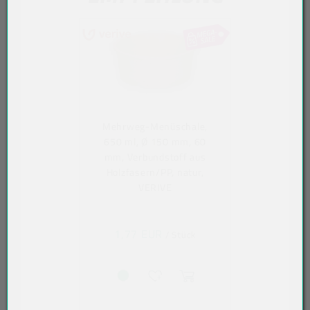
Mehrweg-Menüschale,
650 ml, Ø 150 mm, 60
mm, Verbundstoff aus
Holzfasern/PP, natur,
VERIVE
1,77 EUR
/ Stück