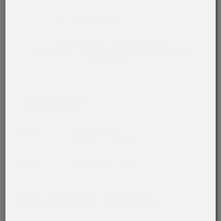
Sofort verfügbar
* Preise exkl. MwSt. ** Preise inkl. MwSt.
Alle Preise exkl. VVO-Entgelt, gegebenenfalls zuzüglich
Versandkosten
.
Staffelpreise
Menge
Preis / Stück
Netto
Brutto
ab 10
0,6755 EUR
/ Stück
Mehrweg-Deckel für Menüschalen