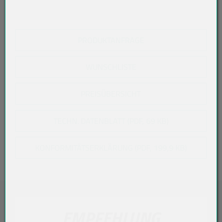
PRODUKTANFRAGE
WUNSCHLISTE
PREISÜBERSICHT
TECHN. DATENBLATT (PDF, 69 KB)
KONFORMITÄTSERKLÄRUNG (PDF, 199,9 KB)
EMPFEHLUNG