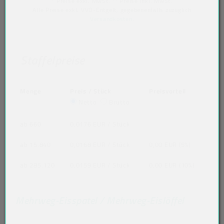
* Preise exkl. MwSt. ** Preise inkl. MwSt.
Alle Preise exkl. VVO-Entgelt, gegebenenfalls zuzüglich
Versandkosten
.
Staffelpreise
Menge
Preis / Stück
Preisvorteil
Netto
Brutto
ab 660
0,0176 EUR
/ Stück
ab 15.840
0,0168 EUR
/ Stück
0,00 EUR (5%)
ab 285.120
0,0159 EUR
/ Stück
0,00 EUR (10%)
Mehrweg-Eisspatel / Mehrweg-Eislöffel
Akkordeon auf-/zuklappen stimmen nicht 