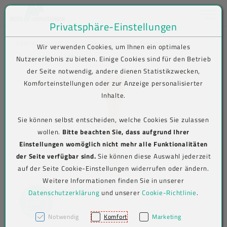
Toggle na
Privatsphäre-Einstellungen
Zum Inhalt springen [AK + 0]
Zum Hauptmenü springen [AK + 1]
Zum Shop-Menü (Suche, Wunschliste, Warenkorb, Mein Account) spring
Zum Meta-Menü oben (rechts) springen [AK + 3]
Zum Icon-Menü unten am Browserrand springen [AK + 4]
Zum Footer-Menü unten (angedockt an Browserrand) springen [AK + 5
Zum Widget-Menü rechts springen [AK + 6]
Zu den Inhalten im Fußbereich springen [AK + 7]
VERPACKUNGEN
To-go-Verpackungen
Einwegbesteck
Wir verwenden Cookies, um Ihnen ein optimales
Produkt-Detailansicht
Nutzererlebnis zu bieten. Einige Cookies sind für den Betrieb
der Seite notwendig, andere dienen Statistikzwecken,
Komforteinstellungen oder zur Anzeige personalisierter
Inhalte.
Sie können selbst entscheiden, welche Cookies Sie zulassen
wollen.
Bitte beachten Sie, dass aufgrund Ihrer
Einstellungen womöglich nicht mehr alle Funktionalitäten
der Seite verfügbar sind.
Sie können diese Auswahl jederzeit
auf der Seite Cookie-Einstellungen widerrufen oder ändern.
Weitere Informationen finden Sie in unserer
Datenschutzerklärung
und unserer
Cookie-Richtlinie
.
Notwendig
Komfort
Marketing