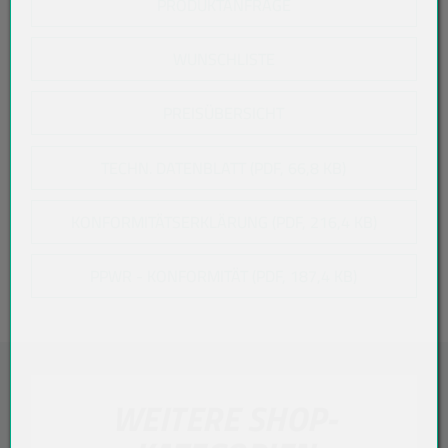
PRODUKTANFRAGE
WUNSCHLISTE
PREISÜBERSICHT
TECHN. DATENBLATT (PDF, 66,8 KB)
KONFORMITÄTSERKLÄRUNG (PDF, 216,4 KB)
PPWR - KONFORMITÄT (PDF, 187,4 KB)
WEITERE SHOP-