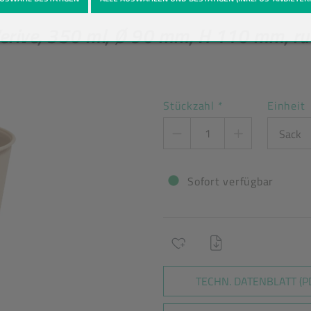
en
Produkt-Detailansicht
erive, 350 ml, Ø 90 mm, H 110 mm, run
Stückzahl
*
Einheit
Sofort verfügbar
TECHN. DATENBLATT (P