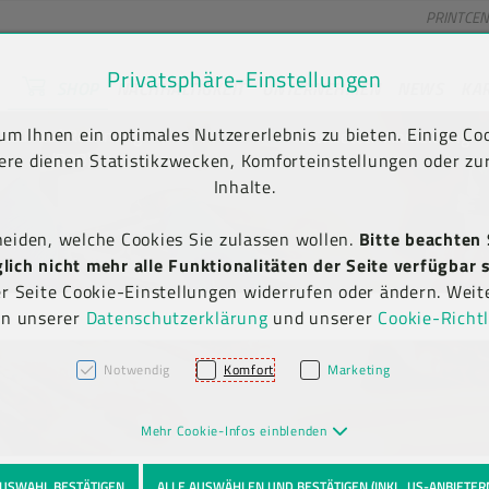
PRINTCE
Privatsphäre-Einstellungen
SHOP
NACHHALTIGKEIT
UNTERNEHMEN
NEWS
KA
unt) springen [AK + 2]
en [AK + 5]
m Ihnen ein optimales Nutzererlebnis zu bieten. Einige Coo
Kauf auf Rechnung
Newsletter-Anmeldung
(B2B)
ere dienen Statistikzwecken, Komforteinstellungen oder zur
Inhalte.
heiden, welche Cookies Sie zulassen wollen.
Bitte beachten 
ich nicht mehr alle Funktionalitäten der Seite verfügbar s
er Seite Cookie-Einstellungen widerrufen oder ändern. Weit
in unserer
Datenschutzerklärung
und unserer
Cookie-Richtl
Notwendig
Komfort
Marketing
Mehr Cookie-Infos einblenden
USWAHL BESTÄTIGEN
ALLE AUSWÄHLEN UND BESTÄTIGEN (INKL. US-ANBIETER