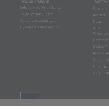
VERPACKUNGEN
UNTERN
Lebensmittelverpackungen
Über uns
To-go-Verpackungen
Karriere
Versandverpackungen
News
Hygiene & Arbeitsschutz
AGB
Widerrufs
Datensch
Cookie-Ri
Impress
Versandk
Entsorgu
VVO-Entpf
(öffnet in neuem Tab)
© 2019-2026 Meier Verpackungen GmbH,