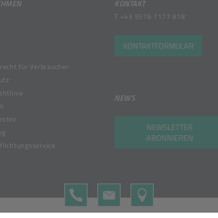
EHMEN
KONTAKT
T
+43 5576 7177 818
KONTAKTFORMULAR
recht für Verbraucher
utz
chtlinie
NEWS
um
osten
NEWSLETTER
ng
ABONNIEREN
lichtungsservice
TELEFON
KONTAKTFORMULAR
MAP
 Member of the Bunzl Group