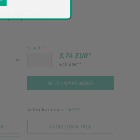
d, PP, natur
Stück
*
3,74 EUR
*
4,49 EUR
**
IN DEN WARENKORB
Artikelnummer:
14931
DF)
PRODUKTANFRAGE