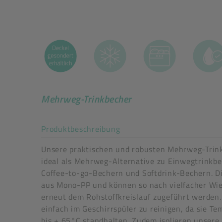
Mehrweg-Trinkbecher
Akkordeon auf-/zuklappe
Produktbeschreibung
Unsere praktischen und robusten Mehrweg-Trink
ideal als Mehrweg-Alternative zu Einwegtrinkbe
Coffee-to-go-Bechern und Softdrink-Bechern. D
aus Mono-PP und können so nach vielfacher W
Mega-Sale
erneut dem Rohstoffkreislauf zugeführt werden.
Eigenschaften: wiederverschließbar
einfach im Geschirrspüler zu reinigen, da sie T
Art der verpackten Lebensmittel: alle Lebensmit
bis + 65°C standhalten. Zudem isolieren unser