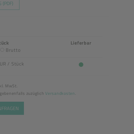
 (PDF)
tück
Lieferbar
Brutto
EUR
/ Stück
nkl. MwSt.
egebenenfalls zuzüglich
Versandkosten
.
ANFRAGEN