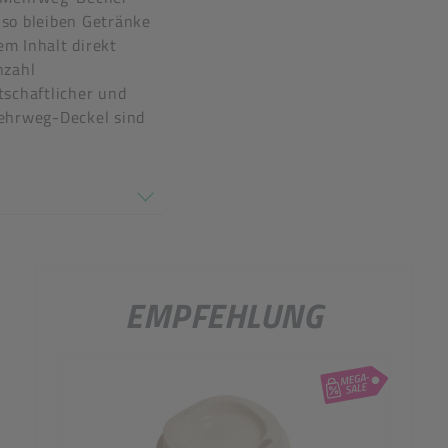
so bleiben Getränke
rdesinfektion
m Inhalt direkt
nzahl
schaftlicher und
Mehrweg-Deckel sind
en nicht überein
EMPFEHLUNG