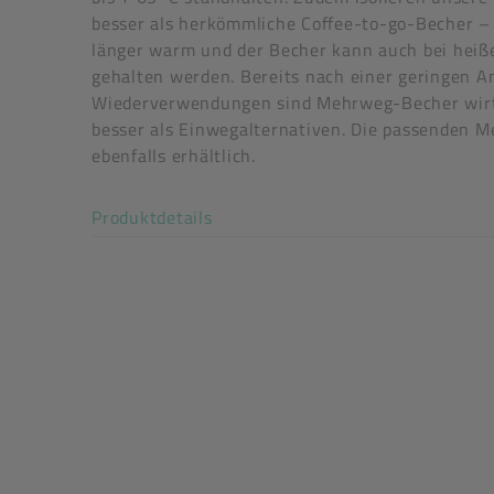
tiefkühlgeeignet: Ja, -20 °C
besser als herkömmliche Coffee-to-go-Becher – 
spülmaschinengeeignet: Ja, 65 °C, keine Geschir
länger warm und der Becher kann auch bei heiße
(thermische oder chemothermische Behandlung)
gehalten werden. Bereits nach einer geringen A
festverschließend: Ja
Wiederverwendungen sind Mehrweg-Becher wirt
stapelbar: Ja
besser als Einwegalternativen. Die passenden 
flüssigkeitsdicht: Ja
ebenfalls erhältlich.
Anzahl der Wiederverwendungen: ca. 250
Akkordeon auf-/zuklappen stimm
Produktdetails