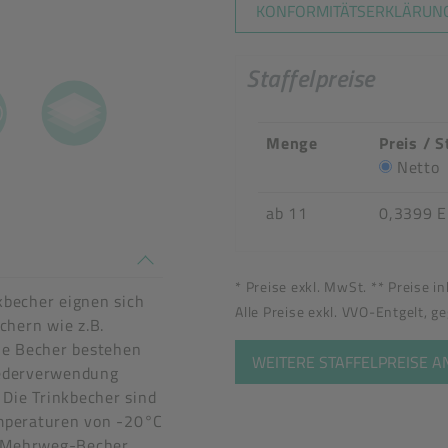
KONFORMITÄTSERKLÄRUNG
Staffelpreise
Menge
Preis / S
Netto
ab 11
0,3399 
n stimmen nicht überein
* Preise exkl. MwSt. ** Preise i
becher eignen sich
Alle Preise exkl. VVO-Entgelt, g
chern wie z.B.
ie Becher bestehen
WEITERE STAFFELPREISE 
iederverwendung
 Die Trinkbecher sind
emperaturen von -20°C
tel
e Mehrweg-Becher