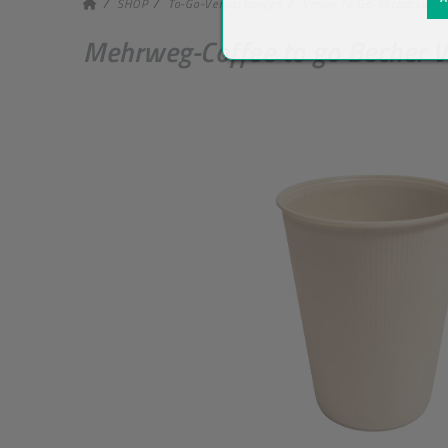
SHOP
To-Go-Verpackungen
Verive To-Go-Verpackung
Mehrweg-Coffee to go Becher V