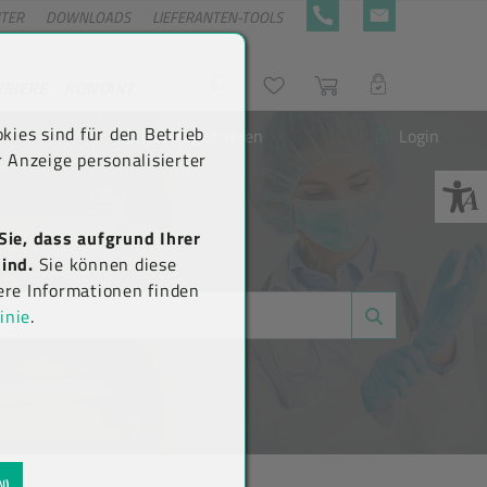
NTER
DOWNLOADS
LIEFERANTEN-TOOLS
+43 5576 7177 818
KONTAKTFORMULA
RRIERE
KONTAKT
Suche
Wunschliste
Warenkorb
LOGIN
kies sind für den Betrieb
Neu registrieren
Login
 Anzeige personalisierter
Sie, dass aufgrund Ihrer
ind.
Sie können diese
ere Informationen finden
inie
.
N)