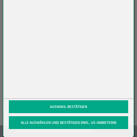
R
AB
O
N
NI
ER
EN
(öffnet in neuem Tab)
AUSWAHL BESTÄTIGEN
ALLE AUSWÄHLEN UND BESTÄTIGEN (INKL. US-ANBIETERN)