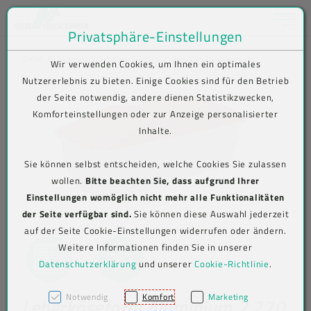
Toggle na
Privatsphäre-Einstellungen
Zum Inhalt springen [AK + 0]
Zum Hauptmenü springen [AK + 1]
Zum Shop-Menü (Suche, Wunschliste, Warenkorb, Mein Account) spring
Zum Meta-Menü oben (rechts) springen [AK + 3]
Zum Icon-Menü unten am Browserrand springen [AK + 4]
Zum Footer-Menü unten (angedockt an Browserrand) springen [AK + 5
Zum Widget-Menü rechts springen [AK + 6]
Zu den Inhalten im Fußbereich springen [AK + 7]
SHOP
Lebensmittelverpackungen
Produkt-Detailansicht
Wir verwenden Cookies, um Ihnen ein optimales
Nutzererlebnis zu bieten. Einige Cookies sind für den Betrieb
der Seite notwendig, andere dienen Statistikzwecken,
Komforteinstellungen oder zur Anzeige personalisierter
Inhalte.
Sie können selbst entscheiden, welche Cookies Sie zulassen
wollen.
Bitte beachten Sie, dass aufgrund Ihrer
Einstellungen womöglich nicht mehr alle Funktionalitäten
der Seite verfügbar sind.
Sie können diese Auswahl jederzeit
auf der Seite Cookie-Einstellungen widerrufen oder ändern.
Weitere Informationen finden Sie in unserer
Datenschutzerklärung
und unserer
Cookie-Richtlinie
.
Notwendig
Komfort
Marketing
Leberkäseform Aluminium 2.270