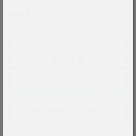
Artikelnummer:
62440
PRODUKTANFRAGE
WUNSCHLISTE
PREISÜBERSICHT
KONFORMITÄTSERKLÄRUNG (PDF, 140,2 KB)
TECHN. DATENBLATT (PDF, 68,2 KB)