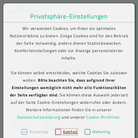
Toggle na
Privatsphäre-Einstellungen
Zum Inhalt springen [AK + 0]
Zum Hauptmenü springen [AK + 1]
Zum Shop-Menü (Suche, Wunschliste, Warenkorb, Mein Account) spring
Zum Meta-Menü oben (rechts) springen [AK + 3]
Zum Icon-Menü unten am Browserrand springen [AK + 4]
Zum Footer-Menü unten (angedockt an Browserrand) springen [AK + 5
Zum Widget-Menü rechts springen [AK + 6]
Zu den Inhalten im Fußbereich springen [AK + 7]
SHOP
To-Go-Verpackungen
Verive To-Go-Verpackungen
Wir verwenden Cookies, um Ihnen ein optimales
Produkt-Detailansicht
Nutzererlebnis zu bieten. Einige Cookies sind für den Betrieb
der Seite notwendig, andere dienen Statistikzwecken,
Komforteinstellungen oder zur Anzeige personalisierter
Inhalte.
Sie können selbst entscheiden, welche Cookies Sie zulassen
wollen.
Bitte beachten Sie, dass aufgrund Ihrer
Einstellungen womöglich nicht mehr alle Funktionalitäten
der Seite verfügbar sind.
Sie können diese Auswahl jederzeit
auf der Seite Cookie-Einstellungen widerrufen oder ändern.
Weitere Informationen finden Sie in unserer
Datenschutzerklärung
und unserer
Cookie-Richtlinie
.
Notwendig
Komfort
Marketing