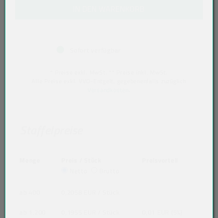
IN DEN WARENKORB
Sofort verfügbar
* Preise exkl. MwSt. ** Preise inkl. MwSt.
Alle Preise exkl. VVO-Entgelt, gegebenenfalls zuzüglich
Versandkosten
.
Staffelpreise
Menge
Preis / Stück
Preisvorteil
Netto
Brutto
ab 400
0,2058 EUR
/ Stück
ab 1.200
0,1955 EUR
/ Stück
0,01 EUR (5%)