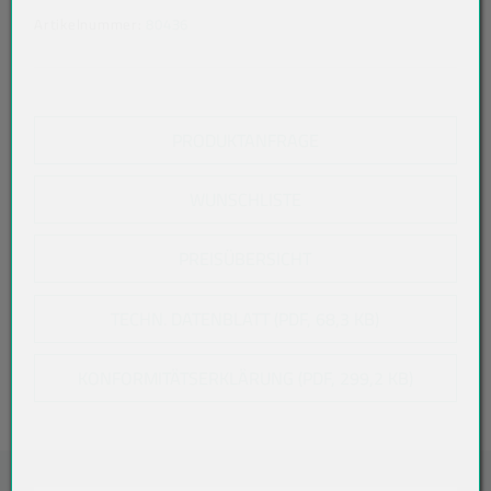
Artikelnummer:
80436
PRODUKTANFRAGE
WUNSCHLISTE
PREISÜBERSICHT
TECHN. DATENBLATT (PDF, 68,3 KB)
KONFORMITÄTSERKLÄRUNG (PDF, 299,2 KB)