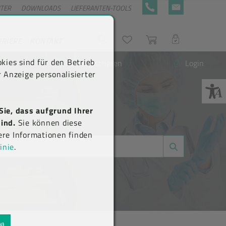
NTER
DOWNLOADS
LIEFERANTEN-TOOLS
+43 5576 7177 818
KONTAKTFORMULA
RRIERE
KONTAKT
Suche
Wunschliste
Warenkorb
LOGIN
kies sind für den Betrieb
Neu registrieren
Login
 Anzeige personalisierter
Sie, dass aufgrund Ihrer
ind.
Sie können diese
ere Informationen finden
inie
.
N)