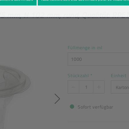
en
Produkt-Detailansicht
5 mm, H 102 mm, rund, Qualität: RPET,
Füllmenge in ml
1000
Stückzahl
*
Einheit
Sofort verfügbar