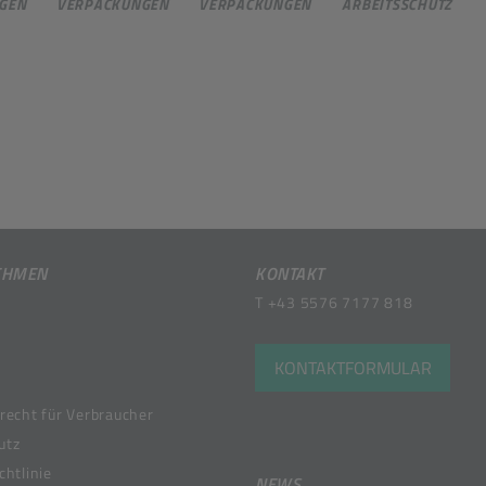
GEN
VERPACKUNGEN
VERPACKUNGEN
ARBEITSSCHUTZ
EHMEN
KONTAKT
T
+43 5576 7177 818
KONTAKTFORMULAR
recht für Verbraucher
utz
chtlinie
NEWS