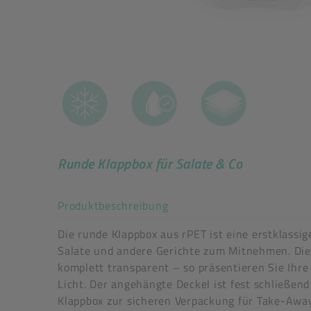
Runde Klappbox für Salate & Co
Akkordeon auf-/zuklappe
Produktbeschreibung
Die runde Klappbox aus rPET ist eine erstklassi
Salate und andere Gerichte zum Mitnehmen. Die 
Art der verpackten Lebensmittel: alle Lebensmit
komplett transparent – so präsentieren Sie Ihre
tiefkühlgeeignet: Ja
Licht. Der angehängte Deckel ist fest schließen
festverschließend: Ja
Klappbox zur sicheren Verpackung für Take-Away