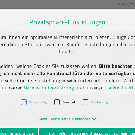
PRINTCE
Privatsphäre-Einstellungen
SHOP
NACHHALTIGKEIT
UNTERNEHMEN
NEWS
KA
unt) springen [AK + 2]
en [AK + 5]
m Ihnen ein optimales Nutzererlebnis zu bieten. Einige Coo
Kauf auf Rechnung
Newsletter-Anmeldung
(B2B)
ere dienen Statistikzwecken, Komforteinstellungen oder zur
Inhalte.
heiden, welche Cookies Sie zulassen wollen.
Bitte beachten 
ich nicht mehr alle Funktionalitäten der Seite verfügbar s
er Seite Cookie-Einstellungen widerrufen oder ändern. Weit
in unserer
Datenschutzerklärung
und unserer
Cookie-Richtl
Notwendig
Komfort
Marketing
Mehr Cookie-Infos einblenden
USWAHL BESTÄTIGEN
ALLE AUSWÄHLEN UND BESTÄTIGEN (INKL. US-ANBIETER