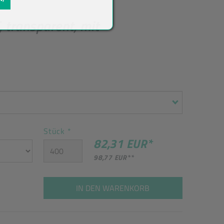
 transparent, mit
Stück
*
82,31 EUR
*
98,77 EUR
**
IN DEN WARENKORB