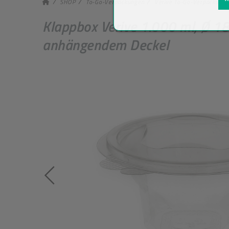
SHOP
To-Go-Verpackungen
Verive To-Go-Verpackung
Klappbox Verive 1.000 ml, Ø 18
anhängendem Deckel