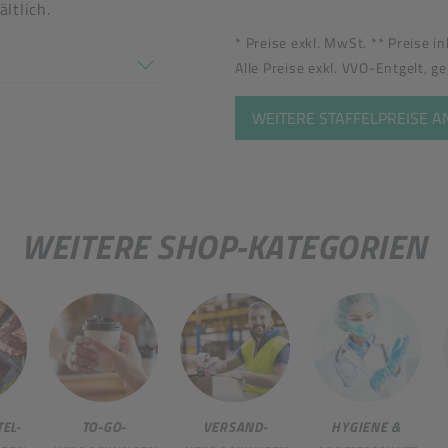
ltlich.
* Preise exkl. MwSt. ** Preise i
en nicht überein
Alle Preise exkl. VVO-Entgelt, g
WEITERE STAFFELPREISE 
WEITERE SHOP-KATEGORIEN
EL-
TO-GO-
VERSAND-
HYGIENE &