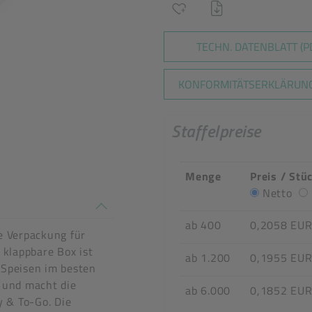
TECHN. DATENBLATT (P
KONFORMITÄTSERKLÄRUNG
Staffelpreise
Menge
Preis / Stü
Netto
n stimmen nicht überein
ab 400
0,2058 EU
ge Verpackung für
klappbare Box ist
ab 1.200
0,1955 EU
tel
 Speisen im besten
d und macht die
ab 6.000
0,1852 EU
 & To-Go. Die