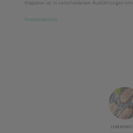
stapelbar: Ja
Klappbox ist in verschiedenen Ausführungen erhä
flüssigkeitsdicht: Ja
Akkordeon auf-/zuklappen stimm
Produktdetails
LEBENSMITT