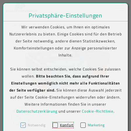
Toggle na
Privatsphäre-Einstellungen
Zum Inhalt springen [AK + 0]
Zum Hauptmenü springen [AK + 1]
Zum Shop-Menü (Suche, Wunschliste, Warenkorb, Mein Account) spring
Zum Meta-Menü oben (rechts) springen [AK + 3]
Zum Icon-Menü unten am Browserrand springen [AK + 4]
Zum Footer-Menü unten (angedockt an Browserrand) springen [AK + 5
Zum Widget-Menü rechts springen [AK + 6]
Zu den Inhalten im Fußbereich springen [AK + 7]
VERPACKUNGEN
Lebensmittelverpackungen
Beutel
Wir verwenden Cookies, um Ihnen ein optimales
Kisteneinlagen
Produkt-Detailansicht
Nutzererlebnis zu bieten. Einige Cookies sind für den Betrieb
der Seite notwendig, andere dienen Statistikzwecken,
Komforteinstellungen oder zur Anzeige personalisierter
Inhalte.
Sie können selbst entscheiden, welche Cookies Sie zulassen
wollen.
Bitte beachten Sie, dass aufgrund Ihrer
Einstellungen womöglich nicht mehr alle Funktionalitäten
der Seite verfügbar sind.
Sie können diese Auswahl jederzeit
auf der Seite Cookie-Einstellungen widerrufen oder ändern.
Weitere Informationen finden Sie in unserer
Datenschutzerklärung
und unserer
Cookie-Richtlinie
.
Notwendig
Komfort
Marketing