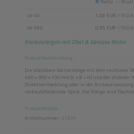
Netto
Brutt
ab 40
1,06 EUR
/ Stück
ab 560
0,95 EUR
/ Stück
Kartonsteigen mit Obst & Gemüse Motiv
Akkordeon auf-/zuklappe
Produktbeschreibung
Die steckbare Kartonsteige mit dem neutralen M
400 × 300 × 130 mm (L × B × H) und der stabilen 
Direktvermarktung oder in der Ernteverpackung. 
Druck: 2-fbg.
verkaufsfördernde Optik. Die Steige wird flachli
Art der verpackten Lebensmittel: trockene / st
Akkordeon auf-/zuklappen stimm
Produktdetails
Artikelnummer:
31924