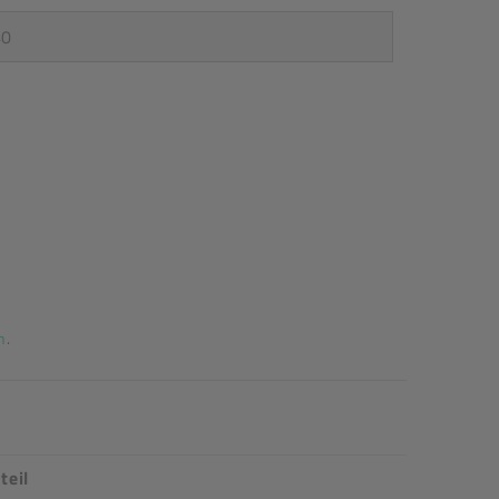
n
.
teil