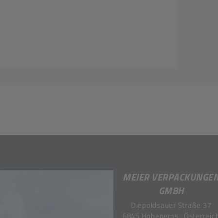
MEIER VERPACKUNGE
GMBH
Diepoldsauer Straße 37
6845 Hohenems . Österreic