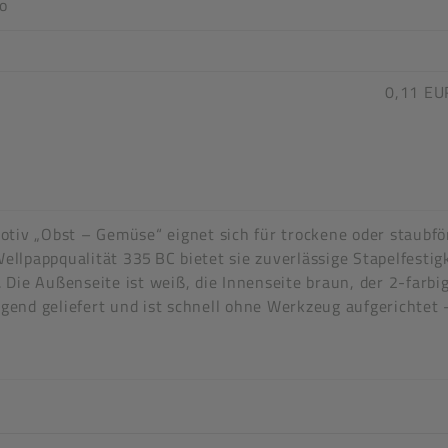
o
0,11 EU
n stimmen nicht überein
otiv „Obst – Gemüse“ eignet sich für trockene oder staubfö
Wellpappqualität 335 BC bietet sie zuverlässige Stapelfesti
Die Außenseite ist weiß, die Innenseite braun, der 2-farbi
egend geliefert und ist schnell ohne Werkzeug aufgerichtet – 
aubförmige Lebensmittel
en nicht überein