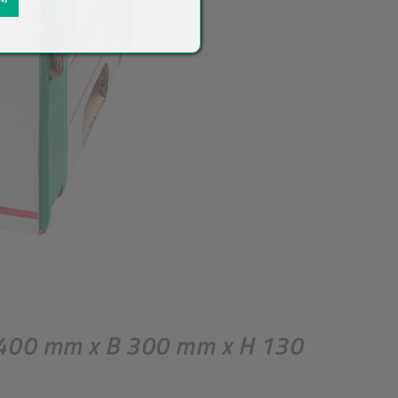
, L 400 mm x B 300 mm x H 130
ück
*