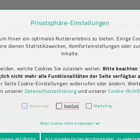
Privatsphäre-Einstellungen
SHOP
NACHHALTIGKEIT
UNTERNEHMEN
NEWS
KA
unt) springen [AK + 2]
en [AK + 5]
ngen
Produkt-Detailansicht
m Ihnen ein optimales Nutzererlebnis zu bieten. Einige Coo
ere dienen Statistikzwecken, Komforteinstellungen oder zur
Inhalte.
heiden, welche Cookies Sie zulassen wollen.
Bitte beachten 
ich nicht mehr alle Funktionalitäten der Seite verfügbar s
er Seite Cookie-Einstellungen widerrufen oder ändern. Weit
in unserer
Datenschutzerklärung
und unserer
Cookie-Richtl
Notwendig
Komfort
Marketing
Mehr Cookie-Infos einblenden
USWAHL BESTÄTIGEN
ALLE AUSWÄHLEN UND BESTÄTIGEN (INKL. US-ANBIETER