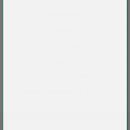
PRODUKTANFRAGE
WUNSCHLISTE
PREISÜBERSICHT
TECHN. DATENBLATT (PDF, 67,3 KB)
KONFORMITÄTSERKLÄRUNG (PDF, 204,1 KB)
PPWR - KONFORMITÄT (PDF, 187,9 KB)