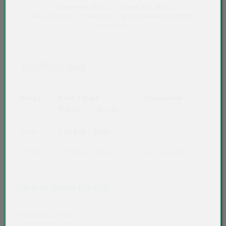
* Preise exkl. MwSt. ** Preise inkl. MwSt.
Alle Preise exkl. VVO-Entgelt, gegebenenfalls zuzüglich
Versandkosten
.
Staffelpreise
Menge
Preis / Stück
Preisvorteil
Netto
Brutto
ab 40
1,23 EUR
/ Stück
ab 560
1,11 EUR
/ Stück
0,12 EUR (10%)
Kartonsteigen für 6kg
Akkordeon auf-/zuklappen stimmen nicht 
Produktbeschreibung