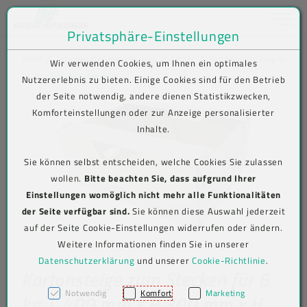
Toggle na
Privatsphäre-Einstellungen
Zum Inhalt springen [AK + 0]
Zum Hauptmenü springen [AK + 1]
Zum Shop-Menü (Suche, Wunschliste, Warenkorb, Mein Account) spring
Zum Meta-Menü oben (rechts) springen [AK + 3]
Zum Icon-Menü unten am Browserrand springen [AK + 4]
Zum Footer-Menü unten (angedockt an Browserrand) springen [AK + 5
Zum Widget-Menü rechts springen [AK + 6]
Zu den Inhalten im Fußbereich springen [AK + 7]
SHOP
Lebensmittelverpackungen
Papier- & Kartonverpackungen
Wir verwenden Cookies, um Ihnen ein optimales
Produkt-Detailansicht
Nutzererlebnis zu bieten. Einige Cookies sind für den Betrieb
der Seite notwendig, andere dienen Statistikzwecken,
Komforteinstellungen oder zur Anzeige personalisierter
Inhalte.
Sie können selbst entscheiden, welche Cookies Sie zulassen
wollen.
Bitte beachten Sie, dass aufgrund Ihrer
Einstellungen womöglich nicht mehr alle Funktionalitäten
der Seite verfügbar sind.
Sie können diese Auswahl jederzeit
auf der Seite Cookie-Einstellungen widerrufen oder ändern.
Weitere Informationen finden Sie in unserer
Datenschutzerklärung
und unserer
Cookie-Richtlinie
.
Kartonsteige zum Stecken für 6
Notwendig
Komfort
Marketing
kg, L 400 mm x B 300 mm x H