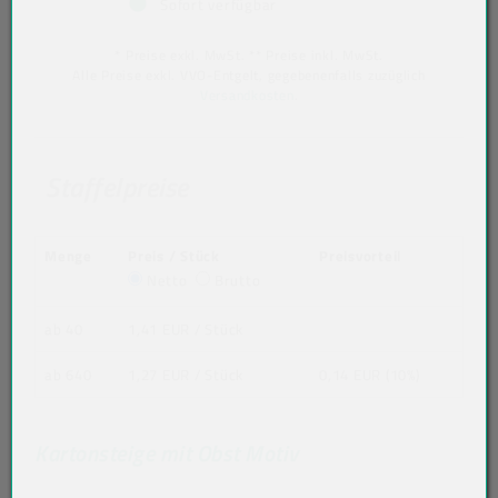
Sofort verfügbar
* Preise exkl. MwSt. ** Preise inkl. MwSt.
Alle Preise exkl. VVO-Entgelt, gegebenenfalls zuzüglich
Versandkosten
.
Staffelpreise
Menge
Preis / Stück
Preisvorteil
Netto
Brutto
ab 40
1,41 EUR
/ Stück
ab 640
1,27 EUR
/ Stück
0,14 EUR (10%)
Kartonsteige mit Obst Motiv