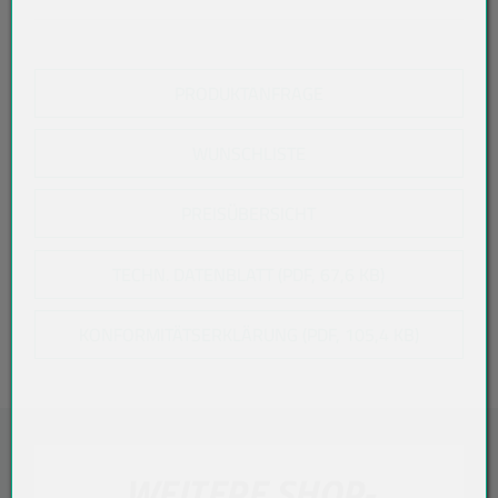
PRODUKTANFRAGE
WUNSCHLISTE
PREISÜBERSICHT
TECHN. DATENBLATT (PDF, 67,6 KB)
KONFORMITÄTSERKLÄRUNG (PDF, 105,4 KB)
WEITERE SHOP-