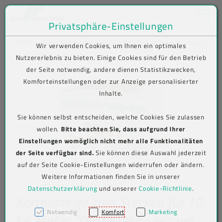
Toggle na
Privatsphäre-Einstellungen
Zum Inhalt springen [AK + 0]
Zum Hauptmenü springen [AK + 1]
Zum Shop-Menü (Suche, Wunschliste, Warenkorb, Mein Account) spring
Zum Meta-Menü oben (rechts) springen [AK + 3]
Zum Icon-Menü unten am Browserrand springen [AK + 4]
Zum Footer-Menü unten (angedockt an Browserrand) springen [AK + 5
Zum Widget-Menü rechts springen [AK + 6]
Zu den Inhalten im Fußbereich springen [AK + 7]
SHOP
Lebensmittelverpackungen
Papier- & Kartonverpackungen
Wir verwenden Cookies, um Ihnen ein optimales
Produkt-Detailansicht
Nutzererlebnis zu bieten. Einige Cookies sind für den Betrieb
der Seite notwendig, andere dienen Statistikzwecken,
Komforteinstellungen oder zur Anzeige personalisierter
Inhalte.
Sie können selbst entscheiden, welche Cookies Sie zulassen
wollen.
Bitte beachten Sie, dass aufgrund Ihrer
Einstellungen womöglich nicht mehr alle Funktionalitäten
der Seite verfügbar sind.
Sie können diese Auswahl jederzeit
auf der Seite Cookie-Einstellungen widerrufen oder ändern.
Weitere Informationen finden Sie in unserer
Datenschutzerklärung
und unserer
Cookie-Richtlinie
.
Kartonsteige zum Stecken für 10
Notwendig
Komfort
Marketing
kg, Motiv: "Obst essen - gesund