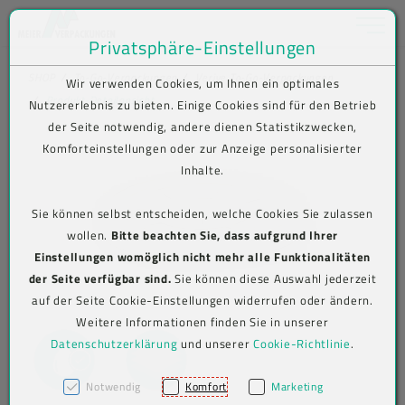
Toggle na
Privatsphäre-Einstellungen
Zum Inhalt springen [AK + 0]
Zum Hauptmenü springen [AK + 1]
Zum Shop-Menü (Suche, Wunschliste, Warenkorb, Mein Account) spring
Zum Meta-Menü oben (rechts) springen [AK + 3]
Zum Icon-Menü unten am Browserrand springen [AK + 4]
Zum Footer-Menü unten (angedockt an Browserrand) springen [AK + 5
Zum Widget-Menü rechts springen [AK + 6]
Zu den Inhalten im Fußbereich springen [AK + 7]
SHOP
To-Go-Verpackungen
Verive To-Go-Verpackungen
Wir verwenden Cookies, um Ihnen ein optimales
Produkt-Detailansicht
Nutzererlebnis zu bieten. Einige Cookies sind für den Betrieb
der Seite notwendig, andere dienen Statistikzwecken,
Komforteinstellungen oder zur Anzeige personalisierter
Inhalte.
Sie können selbst entscheiden, welche Cookies Sie zulassen
wollen.
Bitte beachten Sie, dass aufgrund Ihrer
Einstellungen womöglich nicht mehr alle Funktionalitäten
der Seite verfügbar sind.
Sie können diese Auswahl jederzeit
auf der Seite Cookie-Einstellungen widerrufen oder ändern.
Weitere Informationen finden Sie in unserer
Datenschutzerklärung
und unserer
Cookie-Richtlinie
.
Notwendig
Komfort
Marketing