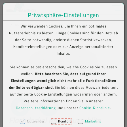
Toggle na
Privatsphäre-Einstellungen
Zum Inhalt springen [AK + 0]
Zum Hauptmenü springen [AK + 1]
Zum Shop-Menü (Suche, Wunschliste, Warenkorb, Mein Account) spring
Zum Meta-Menü oben (rechts) springen [AK + 3]
Zum Icon-Menü unten am Browserrand springen [AK + 4]
Zum Footer-Menü unten (angedockt an Browserrand) springen [AK + 5
Zum Widget-Menü rechts springen [AK + 6]
Zu den Inhalten im Fußbereich springen [AK + 7]
SHOP
To-Go-Verpackungen
Einwegbecher
Kaltgetränkebecher
Produkt-Detailansicht
Wir verwenden Cookies, um Ihnen ein optimales
Nutzererlebnis zu bieten. Einige Cookies sind für den Betrieb
der Seite notwendig, andere dienen Statistikzwecken,
Komforteinstellungen oder zur Anzeige personalisierter
Inhalte.
Sie können selbst entscheiden, welche Cookies Sie zulassen
wollen.
Bitte beachten Sie, dass aufgrund Ihrer
Einstellungen womöglich nicht mehr alle Funktionalitäten
der Seite verfügbar sind.
Sie können diese Auswahl jederzeit
auf der Seite Cookie-Einstellungen widerrufen oder ändern.
Weitere Informationen finden Sie in unserer
Datenschutzerklärung
und unserer
Cookie-Richtlinie
.
Flachdeckel mit Kreuzschlitz
Notwendig
Komfort
Marketing