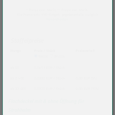
* Preise exkl. MwSt. ** Preise inkl. MwSt.
Alle Preise exkl. VVO-Entgelt, gegebenenfalls zuzüglich
Versandkosten
.
Staffelpreise
Menge
Preis / Stück
Preisvorteil
Netto
Brutto
ab 50
0,0411 EUR
/ Stück
ab 2.400
0,0390 EUR
/ Stück
0,00 EUR (5%)
ab 32.000
0,0370 EUR
/ Stück
0,00 EUR (10%)
Flachdeckel mit & ohne Öffnung für
Strohhalm