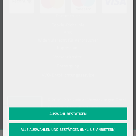
Datenschutz
Cookie-Richtlinie
AGB
Widerrufsrecht für Verbraucher
Impressum
Versandkosten
Entsorgung
VVO-Entpflichtungsservice
(öffnet in neuem Tab)
© 2019-2026 Meier Verpackungen GmbH,
Member of the Bunzl Group
AUSWAHL BESTÄTIGEN
ALLE AUSWÄHLEN UND BESTÄTIGEN (INKL. US-ANBIETERN)