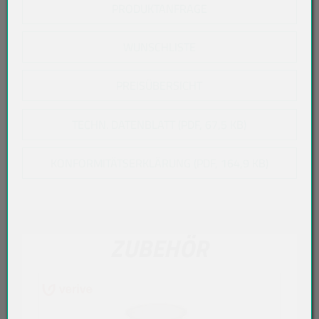
PRODUKTANFRAGE
WUNSCHLISTE
PREISÜBERSICHT
TECHN. DATENBLATT (PDF, 67,5 KB)
KONFORMITÄTSERKLÄRUNG (PDF, 164,9 KB)
ZUBEHÖR