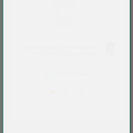
Shake-Becher to go, 300 ml, Ø 95 mm, 110
mm, RPET, transparent, VERIVE
ab 0,0687 EUR
/ Stück