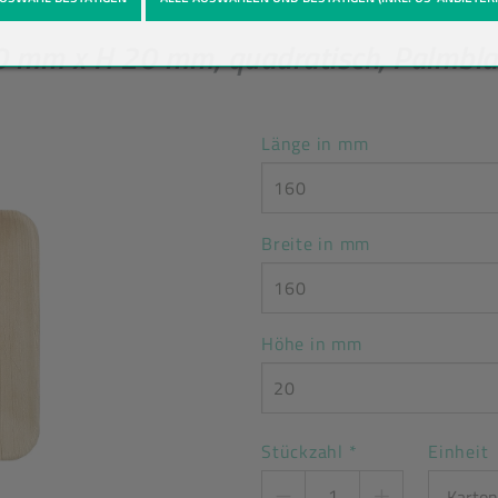
0 mm x H 20 mm, quadratisch, Palmblat
Länge in mm
160
Breite in mm
160
Höhe in mm
20
Stückzahl
*
Einheit