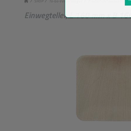
SHOP
To-Go-Verpackungen
Produkt-Detailansicht
Einwegteller, L 160 mm x B 16