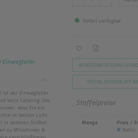
Sofort verfügbar
e Einwegteller
KONFORMITÄTSERKLÄRUNG
n stimmen nicht überein
TECHN. DATENBLATT (P
t ist der Einwegteller
nd beim Catering. Die
Staffelpreise
unden, dass Sie ein
chte im besten Licht
Menge
Preis / S
ler in anderen Größen
ttel
Netto
ten zu Mitnehmen &
sere verschließbaren