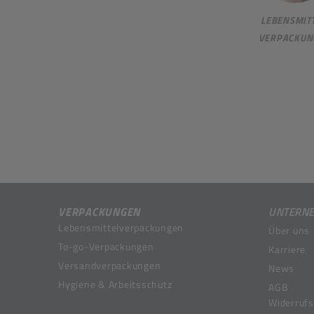
LEBENSMITT
VERPACKUN
VERPACKUNGEN
UNTERN
Lebensmittelverpackungen
Über uns
To-go-Verpackungen
Karriere
Versandverpackungen
News
Hygiene & Arbeitsschutz
AGB
Widerrufs