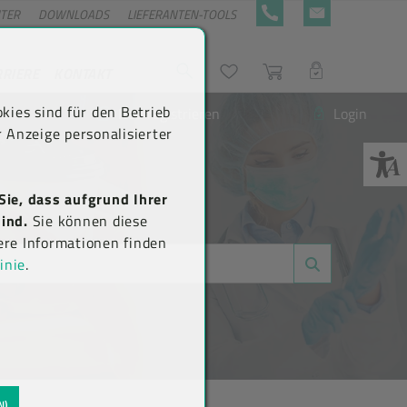
NTER
DOWNLOADS
LIEFERANTEN-TOOLS
+43 5576 7177 818
KONTAKTFORMULA
RRIERE
KONTAKT
Suche
Wunschliste
Warenkorb
LOGIN
kies sind für den Betrieb
Neu registrieren
Login
 Anzeige personalisierter
Sie, dass aufgrund Ihrer
ind.
Sie können diese
ere Informationen finden
inie
.
N)