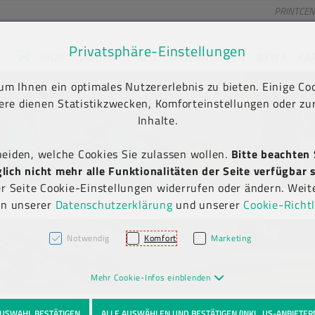
PRINTCE
Privatsphäre-Einstellungen
SHOP
NACHHALTIGKEIT
UNTERNEHMEN
NEWS
KA
unt) springen [AK + 2]
en [AK + 5]
m Ihnen ein optimales Nutzererlebnis zu bieten. Einige Coo
Kauf auf Rechnung
Newsletter-Anmeldung
(B2B)
ere dienen Statistikzwecken, Komforteinstellungen oder zur
Inhalte.
heiden, welche Cookies Sie zulassen wollen.
Bitte beachten 
ich nicht mehr alle Funktionalitäten der Seite verfügbar s
er Seite Cookie-Einstellungen widerrufen oder ändern. Weit
in unserer
Datenschutzerklärung
und unserer
Cookie-Richtl
Notwendig
Komfort
Marketing
Mehr Cookie-Infos einblenden
USWAHL BESTÄTIGEN
ALLE AUSWÄHLEN UND BESTÄTIGEN (INKL. US-ANBIETER