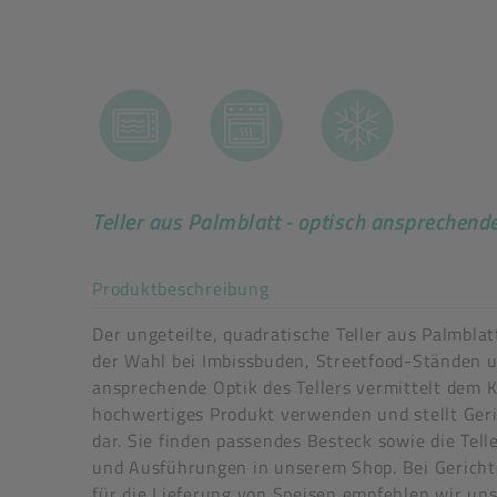
Teller aus Palmblatt - optisch ansprechend
Akkordeon auf-/zuklappe
Produktbeschreibung
Der ungeteilte, quadratische Teller aus Palmblat
der Wahl bei Imbissbuden, Streetfood-Ständen u
ansprechende Optik des Tellers vermittelt dem K
hochwertiges Produkt verwenden und stellt Geri
Auslaufartikel
dar. Sie finden passendes Besteck sowie die Tel
Art der verpackten Lebensmittel: fette Lebensmi
und Ausführungen in unserem Shop. Bei Gerich
mikrowellengeeignet: Ja, 600 W, 3 Min.
für die Lieferung von Speisen empfehlen wir un