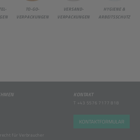
EL-
TO-GO-
VERSAND-
HYGIENE &
GEN
VERPACKUNGEN
VERPACKUNGEN
ARBEITSSCHUTZ
EHMEN
KONTAKT
T
+43 5576 7177 818
KONTAKTFORMULAR
recht für Verbraucher