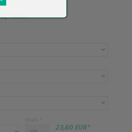
t, natur
Stück
*
23,60 EUR
*