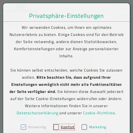
Toggle na
Privatsphäre-Einstellungen
Zum Inhalt springen [AK + 0]
Zum Hauptmenü springen [AK + 1]
Zum Shop-Menü (Suche, Wunschliste, Warenkorb, Mein Account) spring
Zum Meta-Menü oben (rechts) springen [AK + 3]
Zum Icon-Menü unten am Browserrand springen [AK + 4]
Zum Footer-Menü unten (angedockt an Browserrand) springen [AK + 5
Zum Widget-Menü rechts springen [AK + 6]
Zu den Inhalten im Fußbereich springen [AK + 7]
SHOP
SALE
Produkt-Detailansicht
Wir verwenden Cookies, um Ihnen ein optimales
Nutzererlebnis zu bieten. Einige Cookies sind für den Betrieb
der Seite notwendig, andere dienen Statistikzwecken,
Komforteinstellungen oder zur Anzeige personalisierter
Inhalte.
Sie können selbst entscheiden, welche Cookies Sie zulassen
wollen.
Bitte beachten Sie, dass aufgrund Ihrer
Einstellungen womöglich nicht mehr alle Funktionalitäten
der Seite verfügbar sind.
Sie können diese Auswahl jederzeit
auf der Seite Cookie-Einstellungen widerrufen oder ändern.
Weitere Informationen finden Sie in unserer
Datenschutzerklärung
und unserer
Cookie-Richtlinie
.
Notwendig
Komfort
Marketing
Einwegteller, Ø 220 mm, H 19