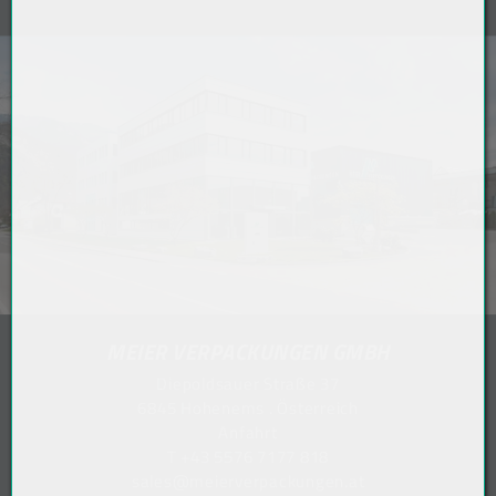
MEIER VERPACKUNGEN GMBH
Diepoldsauer Straße 37
6845 Hohenems . Österreich
Anfahrt
T
+43 5576 7177 818
sales@meierverpackungen.at