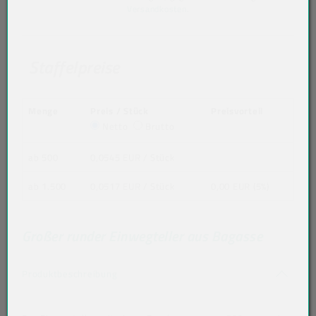
Versandkosten
.
Staffelpreise
Menge
Preis / Stück
Preisvorteil
Netto
Brutto
ab 500
0,0545 EUR
/ Stück
ab 1.500
0,0517 EUR
/ Stück
0,00 EUR (5%)
Großer runder Einwegteller aus Bagasse
Akkordeon auf-/zuklappen stimmen nicht 
Produktbeschreibung