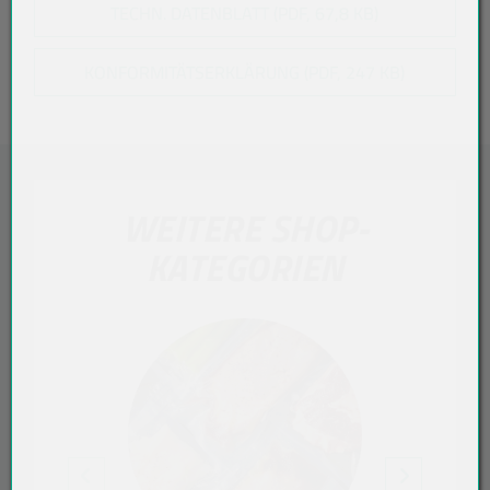
TECHN. DATENBLATT (PDF, 67,8 KB)
KONFORMITÄTSERKLÄRUNG (PDF, 247 KB)
WEITERE SHOP-
KATEGORIEN