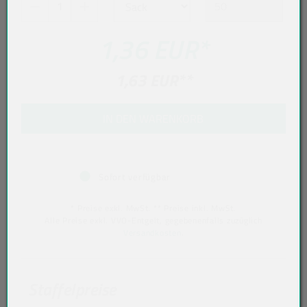
1,36 EUR
*
1,63 EUR
**
IN DEN WARENKORB
Sofort verfügbar
* Preise exkl. MwSt. ** Preise inkl. MwSt.
Alle Preise exkl. VVO-Entgelt, gegebenenfalls zuzüglich
Versandkosten
.
Staffelpreise