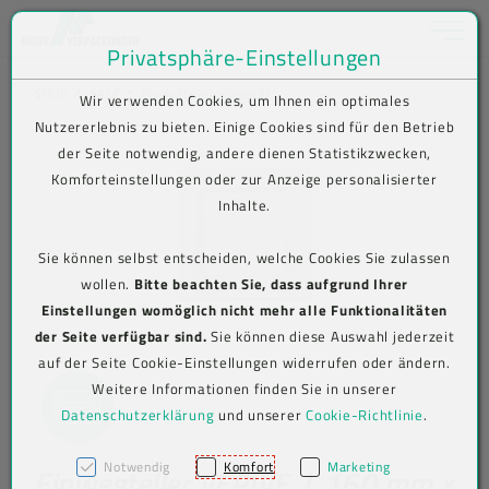
Toggle na
Privatsphäre-Einstellungen
Zum Inhalt springen [AK + 0]
Zum Hauptmenü springen [AK + 1]
Zum Shop-Menü (Suche, Wunschliste, Warenkorb, Mein Account) spring
Zum Meta-Menü oben (rechts) springen [AK + 3]
Zum Icon-Menü unten am Browserrand springen [AK + 4]
Zum Footer-Menü unten (angedockt an Browserrand) springen [AK + 5
Zum Widget-Menü rechts springen [AK + 6]
Zu den Inhalten im Fußbereich springen [AK + 7]
SHOP
SALE
Produkt-Detailansicht
Wir verwenden Cookies, um Ihnen ein optimales
Nutzererlebnis zu bieten. Einige Cookies sind für den Betrieb
der Seite notwendig, andere dienen Statistikzwecken,
Komforteinstellungen oder zur Anzeige personalisierter
Inhalte.
Sie können selbst entscheiden, welche Cookies Sie zulassen
wollen.
Bitte beachten Sie, dass aufgrund Ihrer
Einstellungen womöglich nicht mehr alle Funktionalitäten
der Seite verfügbar sind.
Sie können diese Auswahl jederzeit
auf der Seite Cookie-Einstellungen widerrufen oder ändern.
Weitere Informationen finden Sie in unserer
Datenschutzerklärung
und unserer
Cookie-Richtlinie
.
Notwendig
Komfort
Marketing
Einwegteller VERIVE, L 160 mm x