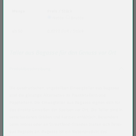
Menge
Preis / Stück
Netto
Brutto
ab 50
0,0272 EUR
/ Stück
Teller aus Bagasse für den Genuss vor Ort
Akkordeon auf-/zuklappen stimmen nicht 
Produktbeschreibung
Die quadratischen, ungeteilten Einwegteller aus Bagasse
sind die günstige Alternative zu Plastiktellern und
Papptellern. Die Einwegteller aus Bagasse eignen sich für
das direkte Genießen der Speisen vor Ort. Die Teller sind in
verschiedenen Größen und Formen erhältlich. Besonders
beim Imbiss oder an Streetfood-Ständen bieten sich Teller
aus Bagasse an. Bagasse ist ein Nebenprodukt des