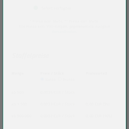
Sofort verfügbar
* Preise exkl. MwSt. ** Preise inkl. MwSt.
Alle Preise exkl. VVO-Entgelt, gegebenenfalls zuzüglich
Versandkosten
.
Staffelpreise
Menge
Preis / Stück
Preisvorteil
Netto
Brutto
ab 500
0,0035 EUR
/ Stück
ab 1.500
0,0033 EUR
/ Stück
0,00 EUR (5%)
ab 900.000
0,0032 EUR
/ Stück
0,00 EUR (10%)