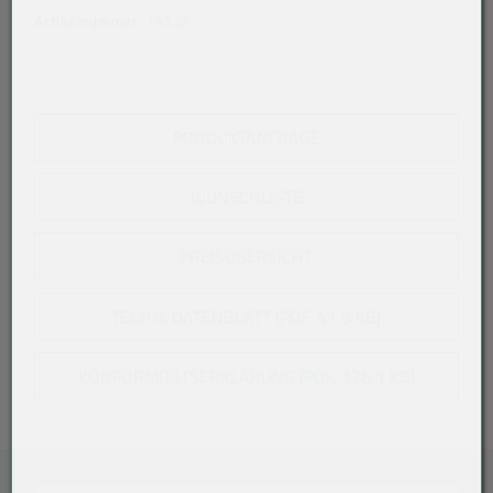
Artikelnummer:
14338
PRODUKTANFRAGE
WUNSCHLISTE
PREISÜBERSICHT
TECHN. DATENBLATT (PDF, 41,9 KB)
KONFORMITÄTSERKLÄRUNG (PDF, 126,1 KB)