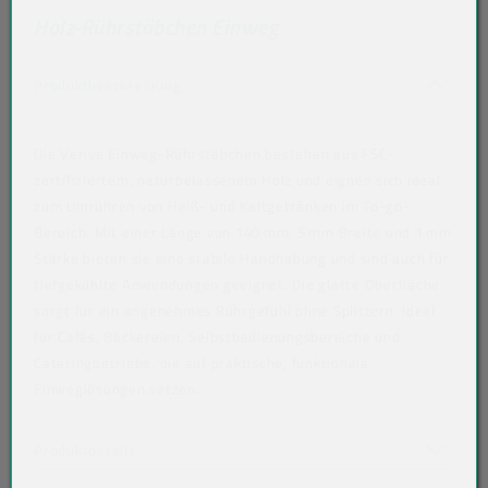
Holz-Rührstäbchen Einweg
Akkordeon auf-/zuklappen stimmen nicht 
Produktbeschreibung
Die Verive Einweg-Rührstäbchen bestehen aus FSC-
zertifiziertem, naturbelassenem Holz und eignen sich ideal
zum Umrühren von Heiß- und Kaltgetränken im To-go-
Bereich. Mit einer Länge von 140 mm, 5 mm Breite und 1 mm
Stärke bieten sie eine stabile Handhabung und sind auch für
tiefgekühlte Anwendungen geeignet. Die glatte Oberfläche
sorgt für ein angenehmes Rührgefühl ohne Splittern. Ideal
für Cafés, Bäckereien, Selbstbedienungsbereiche und
Cateringbetriebe, die auf praktische, funktionale
Einweglösungen setzen.
tiefkühlgeeignet: Ja
Akkordeon auf-/zuklappen stimmen nicht überein
Produktdetails