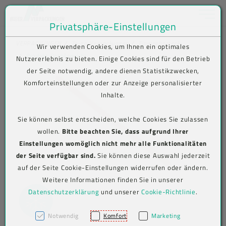
Toggle na
Privatsphäre-Einstellungen
Zum Inhalt springen [AK + 0]
Zum Hauptmenü springen [AK + 1]
Zum Shop-Menü (Suche, Wunschliste, Warenkorb, Mein Account) spring
Zum Meta-Menü oben (rechts) springen [AK + 3]
Zum Icon-Menü unten am Browserrand springen [AK + 4]
Zum Footer-Menü unten (angedockt an Browserrand) springen [AK + 5
Zum Widget-Menü rechts springen [AK + 6]
Zu den Inhalten im Fußbereich springen [AK + 7]
VERPACKUNGEN
To-go-Verpackungen
Einwegbesteck
Wir verwenden Cookies, um Ihnen ein optimales
Produkt-Detailansicht
Nutzererlebnis zu bieten. Einige Cookies sind für den Betrieb
der Seite notwendig, andere dienen Statistikzwecken,
Komforteinstellungen oder zur Anzeige personalisierter
Inhalte.
Sie können selbst entscheiden, welche Cookies Sie zulassen
wollen.
Bitte beachten Sie, dass aufgrund Ihrer
Einstellungen womöglich nicht mehr alle Funktionalitäten
der Seite verfügbar sind.
Sie können diese Auswahl jederzeit
auf der Seite Cookie-Einstellungen widerrufen oder ändern.
Weitere Informationen finden Sie in unserer
Datenschutzerklärung
und unserer
Cookie-Richtlinie
.
Notwendig
Komfort
Marketing