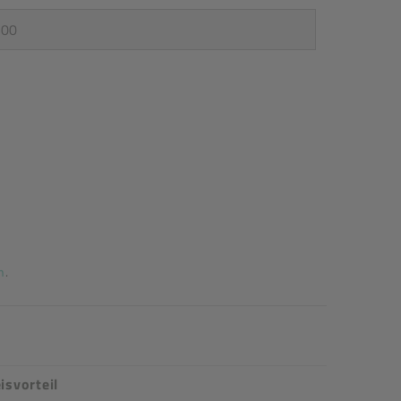
n
.
isvorteil