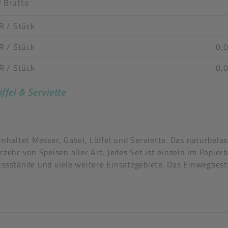
Brutto
R
/ Stück
R
/ Stück
0,0
R
/ Stück
0,
ffel & Serviette
n stimmen nicht überein
haltet Messer, Gabel, Löffel und Serviette. Das naturbel
hr von Speisen aller Art. Jedes Set ist einzeln im Papierb
issstände und viele weitere Einsatzgebiete. Das Einwegbeste