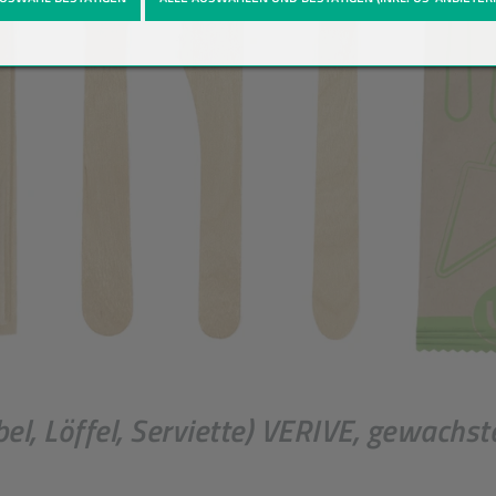
l, Löffel, Serviette) VERIVE, gewachst
Einheit
St