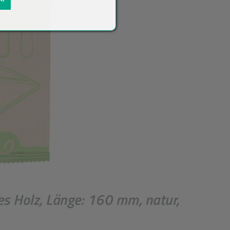
es Holz, Länge: 160 mm, natur,
ück
*