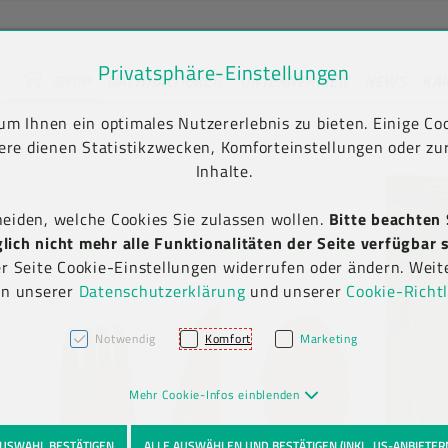
Privatsphäre-Einstellungen
SHOP
NACHHALTIGKEIT
UNTERNEHMEN
NEWS
KA
unt) springen [AK + 2]
en [AK + 5]
dukt-Detailansicht
m Ihnen ein optimales Nutzererlebnis zu bieten. Einige Coo
ere dienen Statistikzwecken, Komforteinstellungen oder zur
Inhalte.
heiden, welche Cookies Sie zulassen wollen.
Bitte beachten 
ich nicht mehr alle Funktionalitäten der Seite verfügbar s
er Seite Cookie-Einstellungen widerrufen oder ändern. Weit
in unserer
Datenschutzerklärung
und unserer
Cookie-Richtl
Notwendig
Komfort
Marketing
Mehr Cookie-Infos einblenden
USWAHL BESTÄTIGEN
ALLE AUSWÄHLEN UND BESTÄTIGEN (INKL. US-ANBIETER