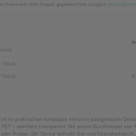
lle Preise exkl. VVO-Entgelt, gegebenenfalls zuzüglich
Versandkoste
k
P
rutto
/ Stück
/ Stück
0
n stimmen nicht überein
rd im praktischen Kombipack inklusive passgenauem Deckel
s PET – ebenfalls transparent. Mit einem Durchmesser von
ttel
 oder Proben. Der Deckel schließt fest und flüssigkeitsdich