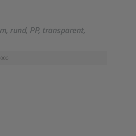
, rund, PP, transparent,
ück
*