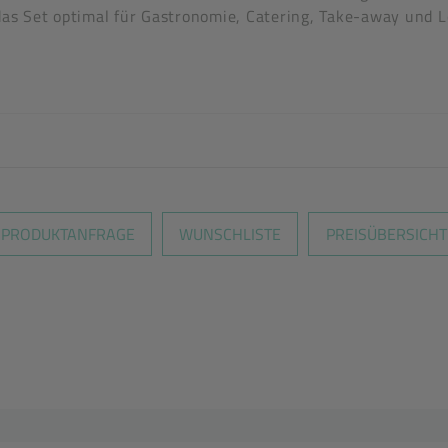
 das Set optimal für Gastronomie, Catering, Take-away und 
en nicht überein
PRODUKTANFRAGE
WUNSCHLISTE
PREISÜBERSICHT