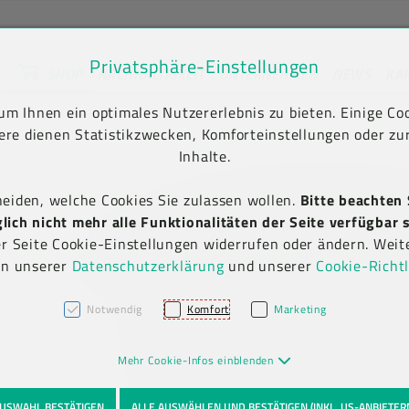
Privatsphäre-Einstellungen
SHOP
NACHHALTIGKEIT
UNTERNEHMEN
NEWS
KA
unt) springen [AK + 2]
en [AK + 5]
ansicht
m Ihnen ein optimales Nutzererlebnis zu bieten. Einige Coo
ere dienen Statistikzwecken, Komforteinstellungen oder zur
Inhalte.
heiden, welche Cookies Sie zulassen wollen.
Bitte beachten 
ich nicht mehr alle Funktionalitäten der Seite verfügbar s
er Seite Cookie-Einstellungen widerrufen oder ändern. Weit
in unserer
Datenschutzerklärung
und unserer
Cookie-Richtl
Notwendig
Komfort
Marketing
Mehr Cookie-Infos einblenden
USWAHL BESTÄTIGEN
ALLE AUSWÄHLEN UND BESTÄTIGEN (INKL. US-ANBIETER