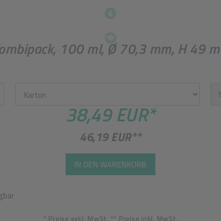
ombipack, 100 ml, Ø 70,3 mm, H 49 mm
Einheit
St
38,49 EUR
*
46,19 EUR
**
IN DEN WARENKORB
gbar
* Preise exkl. MwSt. ** Preise inkl. MwSt.