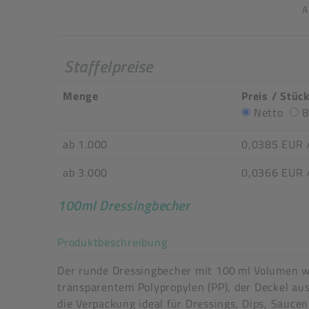
A
Staffelpreise
Menge
Preis / Stüc
Netto
B
ab 1.000
0,0385 EUR
ab 3.000
0,0366 EUR
100ml Dressingbecher
Akkordeon auf-/zuklappe
Produktbeschreibung
Der runde Dressingbecher mit 100 ml Volumen wi
Auslaufartikel
transparentem Polypropylen (PP), der Deckel au
Art der verpackten Lebensmittel: fette Lebensmi
die Verpackung ideal für Dressings, Dips, Saucen