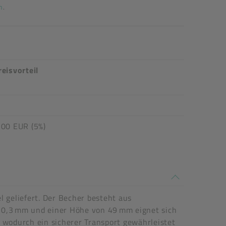
n
.
reisvorteil
,00 EUR (5%)
 geliefert. Der Becher besteht aus
 70,3 mm und einer Höhe von 49 mm eignet sich
t, wodurch ein sicherer Transport gewährleistet