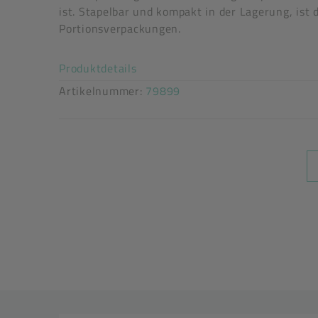
festverschließend: Ja
ist. Stapelbar und kompakt in der Lagerung, ist
stapelbar: Ja
Portionsverpackungen.
flüssigkeitsdicht: Ja
Akkordeon auf-/zuklappen stimm
Produktdetails
Artikelnummer:
79899