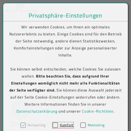
Toggle na
Privatsphäre-Einstellungen
Zum Inhalt springen [AK + 0]
Zum Hauptmenü springen [AK + 1]
Zum Shop-Menü (Suche, Wunschliste, Warenkorb, Mein Account) spring
Zum Meta-Menü oben (rechts) springen [AK + 3]
Zum Icon-Menü unten am Browserrand springen [AK + 4]
Zum Footer-Menü unten (angedockt an Browserrand) springen [AK + 5
Zum Widget-Menü rechts springen [AK + 6]
Zu den Inhalten im Fußbereich springen [AK + 7]
SHOP
To-Go-Verpackungen
Einwegbecher
Dressingbecher
Produkt-Detailansicht
Wir verwenden Cookies, um Ihnen ein optimales
Nutzererlebnis zu bieten. Einige Cookies sind für den Betrieb
der Seite notwendig, andere dienen Statistikzwecken,
Komforteinstellungen oder zur Anzeige personalisierter
Inhalte.
Sie können selbst entscheiden, welche Cookies Sie zulassen
wollen.
Bitte beachten Sie, dass aufgrund Ihrer
Einstellungen womöglich nicht mehr alle Funktionalitäten
der Seite verfügbar sind.
Sie können diese Auswahl jederzeit
auf der Seite Cookie-Einstellungen widerrufen oder ändern.
Weitere Informationen finden Sie in unserer
Datenschutzerklärung
und unserer
Cookie-Richtlinie
.
Dressingbecher mit
Notwendig
Komfort
Marketing