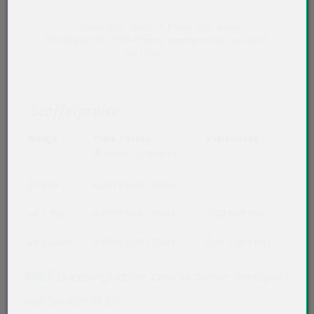
* Preise exkl. MwSt. ** Preise inkl. MwSt.
Alle Preise exkl. VVO-Entgelt, gegebenenfalls zuzüglich
Versandkosten
.
Staffelpreise
Menge
Preis / Stück
Preisvorteil
Netto
Brutto
ab 450
0,0812 EUR
/ Stück
ab 1.350
0,0771 EUR
/ Stück
0,00 EUR (5%)
ab 12.600
0,0731 EUR
/ Stück
0,01 EUR (10%)
APET Dressingbecher zum sicheren Transport
von Saucen & Co