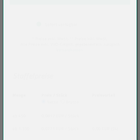
Sofort verfügbar
* Preise exkl. MwSt. ** Preise inkl. MwSt.
Alle Preise exkl. VVO-Entgelt, gegebenenfalls zuzüglich
Versandkosten
.
Staffelpreise
Menge
Preis / Stück
Preisvorteil
Netto
Brutto
ab 450
0,0812 EUR
/ Stück
ab 1.350
0,0771 EUR
/ Stück
0,00 EUR (5%)