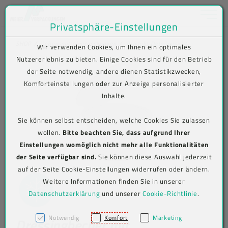
Toggle na
Privatsphäre-Einstellungen
Zum Inhalt springen [AK + 0]
Zum Hauptmenü springen [AK + 1]
Zum Shop-Menü (Suche, Wunschliste, Warenkorb, Mein Account) spring
Zum Meta-Menü oben (rechts) springen [AK + 3]
Zum Icon-Menü unten am Browserrand springen [AK + 4]
Zum Footer-Menü unten (angedockt an Browserrand) springen [AK + 5
Zum Widget-Menü rechts springen [AK + 6]
Zu den Inhalten im Fußbereich springen [AK + 7]
SHOP
Lebensmittelverpackungen
Produkt-Detailansicht
Wir verwenden Cookies, um Ihnen ein optimales
Nutzererlebnis zu bieten. Einige Cookies sind für den Betrieb
der Seite notwendig, andere dienen Statistikzwecken,
Komforteinstellungen oder zur Anzeige personalisierter
Inhalte.
Sie können selbst entscheiden, welche Cookies Sie zulassen
wollen.
Bitte beachten Sie, dass aufgrund Ihrer
Einstellungen womöglich nicht mehr alle Funktionalitäten
der Seite verfügbar sind.
Sie können diese Auswahl jederzeit
auf der Seite Cookie-Einstellungen widerrufen oder ändern.
Weitere Informationen finden Sie in unserer
Datenschutzerklärung
und unserer
Cookie-Richtlinie
.
Notwendig
Komfort
Marketing
Dressingbecher mit