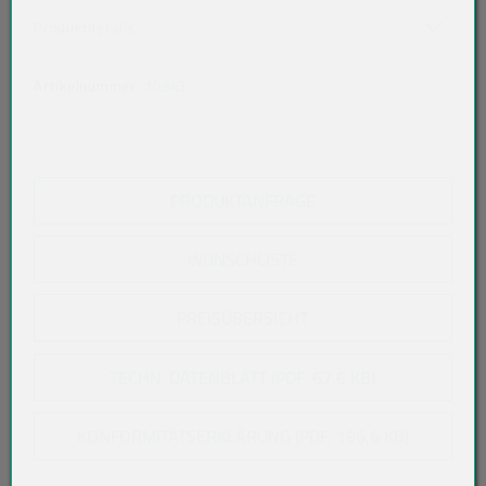
Akkordeon auf-/zuklappen stimmen nicht überein
Produktdetails
Artikelnummer:
10843
PRODUKTANFRAGE
WUNSCHLISTE
PREISÜBERSICHT
TECHN. DATENBLATT (PDF, 67,6 KB)
KONFORMITÄTSERKLÄRUNG (PDF, 196,6 KB)