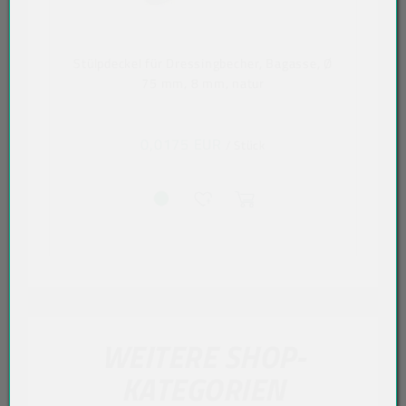
Stülpdeckel für Dressingbecher, Bagasse, Ø
75 mm, 8 mm, natur
0,0175 EUR
/ Stück
WEITERE SHOP-
KATEGORIEN