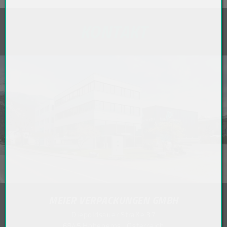
KONTAKT
MEIER VERPACKUNGEN GMBH
Diepoldsauer Straße 37
6845 Hohenems . Österreich