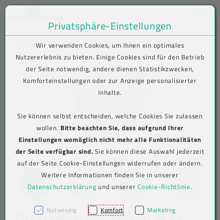
Toggle na
Privatsphäre-Einstellungen
Zum Inhalt springen [AK + 0]
Zum Hauptmenü springen [AK + 1]
Zum Shop-Menü (Suche, Wunschliste, Warenkorb, Mein Account) spring
Zum Meta-Menü oben (rechts) springen [AK + 3]
Zum Icon-Menü unten am Browserrand springen [AK + 4]
Zum Footer-Menü unten (angedockt an Browserrand) springen [AK + 5
Zum Widget-Menü rechts springen [AK + 6]
Zu den Inhalten im Fußbereich springen [AK + 7]
SHOP
Lebensmittelverpackungen
Produkt-Detailansicht
Wir verwenden Cookies, um Ihnen ein optimales
Nutzererlebnis zu bieten. Einige Cookies sind für den Betrieb
der Seite notwendig, andere dienen Statistikzwecken,
Komforteinstellungen oder zur Anzeige personalisierter
Inhalte.
Sie können selbst entscheiden, welche Cookies Sie zulassen
wollen.
Bitte beachten Sie, dass aufgrund Ihrer
Einstellungen womöglich nicht mehr alle Funktionalitäten
der Seite verfügbar sind.
Sie können diese Auswahl jederzeit
auf der Seite Cookie-Einstellungen widerrufen oder ändern.
Weitere Informationen finden Sie in unserer
Datenschutzerklärung
und unserer
Cookie-Richtlinie
.
Notwendig
Komfort
Marketing
Dressingbecher, 120 ml, Ø 72