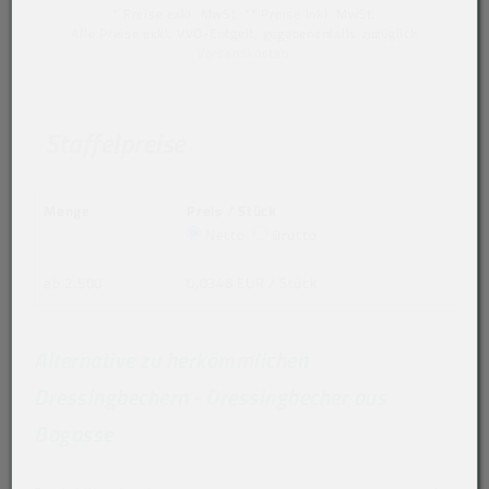
* Preise exkl. MwSt. ** Preise inkl. MwSt.
Alle Preise exkl. VVO-Entgelt, gegebenenfalls zuzüglich
Versandkosten
.
Staffelpreise
Menge
Preis / Stück
Netto
Brutto
ab 2.500
0,0346 EUR
/ Stück
Alternative zu herkömmlichen
Dressingbechern - Dressingbecher aus
Bagasse
Akkordeon auf-/zuklappen stimmen nicht 