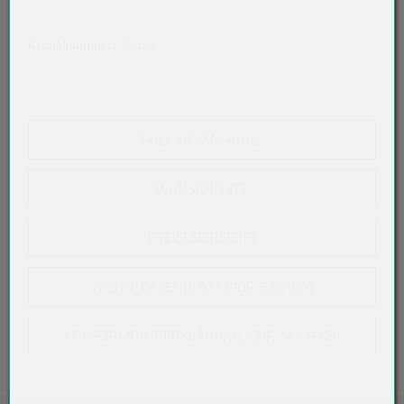
Artikelnummer:
16853
PRODUKTANFRAGE
WUNSCHLISTE
PREISÜBERSICHT
TECHN. DATENBLATT (PDF, 67,7 KB)
KONFORMITÄTSERKLÄRUNG (PDF, 164,9 KB)