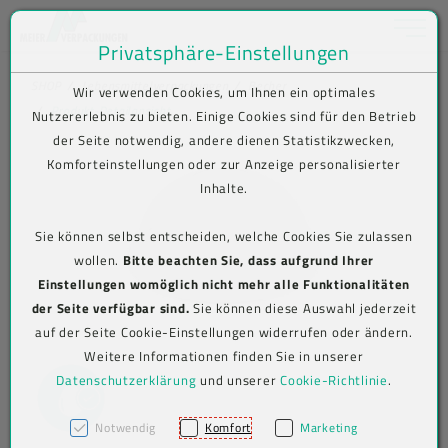
Toggle na
Privatsphäre-Einstellungen
Zum Inhalt springen [AK + 0]
Zum Hauptmenü springen [AK + 1]
Zum Shop-Menü (Suche, Wunschliste, Warenkorb, Mein Account) spring
Zum Meta-Menü oben (rechts) springen [AK + 3]
Zum Icon-Menü unten am Browserrand springen [AK + 4]
Zum Footer-Menü unten (angedockt an Browserrand) springen [AK + 5
Zum Widget-Menü rechts springen [AK + 6]
Zu den Inhalten im Fußbereich springen [AK + 7]
SHOP
Lebensmittelverpackungen
Becher
Wir verwenden Cookies, um Ihnen ein optimales
Produkt-Detailansicht
Nutzererlebnis zu bieten. Einige Cookies sind für den Betrieb
der Seite notwendig, andere dienen Statistikzwecken,
Komforteinstellungen oder zur Anzeige personalisierter
Inhalte.
Sie können selbst entscheiden, welche Cookies Sie zulassen
wollen.
Bitte beachten Sie, dass aufgrund Ihrer
Einstellungen womöglich nicht mehr alle Funktionalitäten
der Seite verfügbar sind.
Sie können diese Auswahl jederzeit
auf der Seite Cookie-Einstellungen widerrufen oder ändern.
Weitere Informationen finden Sie in unserer
Datenschutzerklärung
und unserer
Cookie-Richtlinie
.
Notwendig
Komfort
Marketing