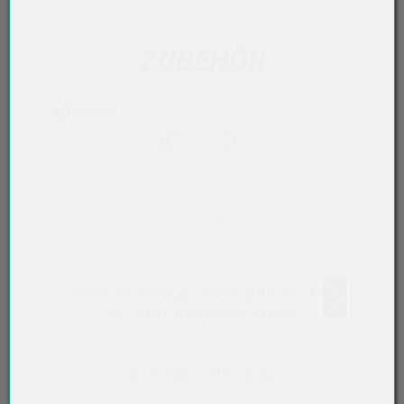
ZUBEHÖR
Shake-Becher to go, 300 ml, Ø 95 mm, 110
mm, RPET, transparent, VERIVE
ab 0,0687 EUR
/ Stück