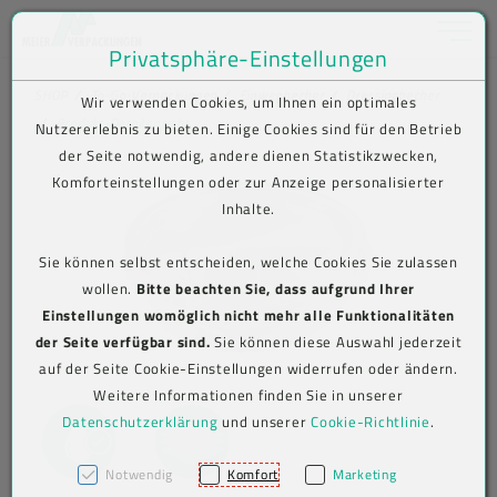
Toggle na
Privatsphäre-Einstellungen
Zum Inhalt springen [AK + 0]
Zum Hauptmenü springen [AK + 1]
Zum Shop-Menü (Suche, Wunschliste, Warenkorb, Mein Account) spring
Zum Meta-Menü oben (rechts) springen [AK + 3]
Zum Icon-Menü unten am Browserrand springen [AK + 4]
Zum Footer-Menü unten (angedockt an Browserrand) springen [AK + 5
Zum Widget-Menü rechts springen [AK + 6]
Zu den Inhalten im Fußbereich springen [AK + 7]
SHOP
To-Go-Verpackungen
Einwegbecher
Dressingbecher
Wir verwenden Cookies, um Ihnen ein optimales
Produkt-Detailansicht
Nutzererlebnis zu bieten. Einige Cookies sind für den Betrieb
der Seite notwendig, andere dienen Statistikzwecken,
Komforteinstellungen oder zur Anzeige personalisierter
Inhalte.
Sie können selbst entscheiden, welche Cookies Sie zulassen
wollen.
Bitte beachten Sie, dass aufgrund Ihrer
Einstellungen womöglich nicht mehr alle Funktionalitäten
der Seite verfügbar sind.
Sie können diese Auswahl jederzeit
auf der Seite Cookie-Einstellungen widerrufen oder ändern.
Weitere Informationen finden Sie in unserer
Datenschutzerklärung
und unserer
Cookie-Richtlinie
.
Notwendig
Komfort
Marketing