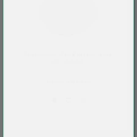
Dressingbecher, 50 ml, Ø 70,3 mm, 22 mm,
PP, transparent
0,0136 EUR
/ Stück