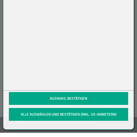
AB
O
N
NI
ER
EN
(öffnet in neuem Tab)
AUSWAHL BESTÄTIGEN
ALLE AUSWÄHLEN UND BESTÄTIGEN (INKL. US-ANBIETERN)
© 2019-2026 Meier Verpackungen