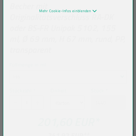
Becher mit
Mehr Cookie-Infos einblenden
Originalitätsverschluss RA-DK
oder BS-FR Unipak 5102, 155
ml, Ø 69 mm, H 67 mm, rund, PP,
transparent
Füllmenge in ml
155
Stückzahl
*
Einheit
Stück
*
201,60 EUR
*
241,92 EUR
**