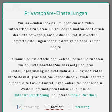
Toggle na
Privatsphäre-Einstellungen
Zum Inhalt springen [AK + 0]
Zum Hauptmenü springen [AK + 1]
Zum Shop-Menü (Suche, Wunschliste, Warenkorb, Mein Account) spring
Zum Meta-Menü oben (rechts) springen [AK + 3]
Zum Icon-Menü unten am Browserrand springen [AK + 4]
Zum Footer-Menü unten (angedockt an Browserrand) springen [AK + 5
Zum Widget-Menü rechts springen [AK + 6]
Zu den Inhalten im Fußbereich springen [AK + 7]
SHOP
Lebensmittelverpackungen
Becher
Wir verwenden Cookies, um Ihnen ein optimales
Produkt-Detailansicht
Nutzererlebnis zu bieten. Einige Cookies sind für den Betrieb
der Seite notwendig, andere dienen Statistikzwecken,
Komforteinstellungen oder zur Anzeige personalisierter
Inhalte.
Sie können selbst entscheiden, welche Cookies Sie zulassen
wollen.
Bitte beachten Sie, dass aufgrund Ihrer
Einstellungen womöglich nicht mehr alle Funktionalitäten
der Seite verfügbar sind.
Sie können diese Auswahl jederzeit
auf der Seite Cookie-Einstellungen widerrufen oder ändern.
Weitere Informationen finden Sie in unserer
Datenschutzerklärung
und unserer
Cookie-Richtlinie
.
Notwendig
Komfort
Marketing