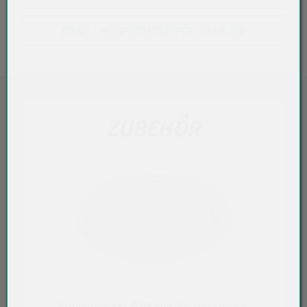
PPWR - KONFORMITÄT (PDF, 187,6 KB)
ZUBEHÖR
Schnappdeckel, Ø 69 mm, PP, transparent