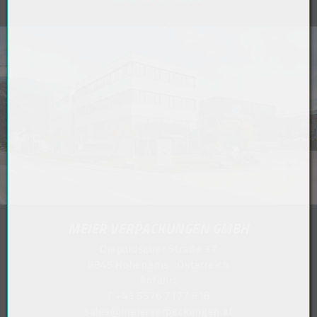
MEIER VERPACKUNGEN GMBH
Diepoldsauer Straße 37
6845 Hohenems . Österreich
Anfahrt
T
+43 5576 7177 818
sales@meierverpackungen.at