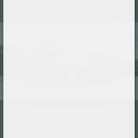
KONTAKT
MEIER VERPACKUNGEN GMBH
Diepoldsauer Straße 37
6845 Hohenems . Österreich
Anfahrt