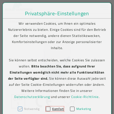
Toggle na
Privatsphäre-Einstellungen
Zum Inhalt springen [AK + 0]
Zum Hauptmenü springen [AK + 1]
Zum Shop-Menü (Suche, Wunschliste, Warenkorb, Mein Account) spring
Zum Meta-Menü oben (rechts) springen [AK + 3]
Zum Icon-Menü unten am Browserrand springen [AK + 4]
Zum Footer-Menü unten (angedockt an Browserrand) springen [AK + 5
Zum Widget-Menü rechts springen [AK + 6]
Zu den Inhalten im Fußbereich springen [AK + 7]
VERPACKUNGEN
Hygiene & Arbeitsschutz
Einweghauben
Wir verwenden Cookies, um Ihnen ein optimales
Produkt-Detailansicht
Nutzererlebnis zu bieten. Einige Cookies sind für den Betrieb
der Seite notwendig, andere dienen Statistikzwecken,
Komforteinstellungen oder zur Anzeige personalisierter
Inhalte.
Sie können selbst entscheiden, welche Cookies Sie zulassen
wollen.
Bitte beachten Sie, dass aufgrund Ihrer
Einstellungen womöglich nicht mehr alle Funktionalitäten
der Seite verfügbar sind.
Sie können diese Auswahl jederzeit
auf der Seite Cookie-Einstellungen widerrufen oder ändern.
Weitere Informationen finden Sie in unserer
Datenschutzerklärung
und unserer
Cookie-Richtlinie
.
Notwendig
Komfort
Marketing