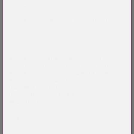
ab 3.000
0,0536 EUR
/ Stück
0,00 EUR (5%)
ab 40.000
0,0508 EUR
/ Stück
0,01 EUR (10%)
Akkordeon auf-/zuklappen stimmen nicht 
Produktbeschreibung
Bartmasken sind zusätzlich zu Klipphauben ideal, um
höchste Hygienestandards zu gewährleisten. Unsere
Barthauben sind mit Gummizug ausgestattet, besonders
leicht und luftdurchlässig und somit sehr angenehm zu
tragen. Meist finden Bartmasken in der
Lebensmittelindustrie, in der Gastronomie sowie im
Pflegebereich Anwendung.
Artikelnummer:
80263