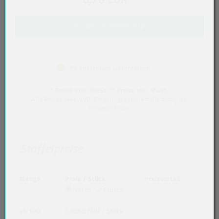
IN DEN WARENKORB
Es entstehen Lieferzeiten
* Preise exkl. MwSt. ** Preise inkl. MwSt.
Alle Preise exkl. VVO-Entgelt, gegebenenfalls zuzüglich
Versandkosten
.
Staffelpreise
Menge
Preis / Stück
Preisvorteil
Netto
Brutto
ab 100
0,0565 EUR
/ Stück