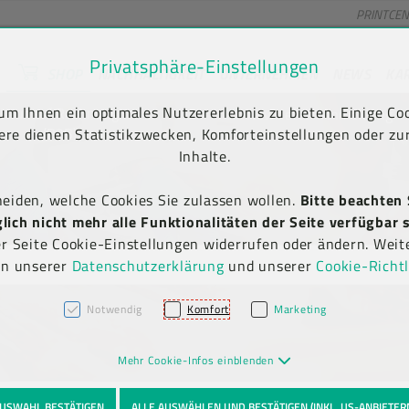
PRINTCE
Privatsphäre-Einstellungen
SHOP
NACHHALTIGKEIT
UNTERNEHMEN
NEWS
KA
unt) springen [AK + 2]
en [AK + 5]
m Ihnen ein optimales Nutzererlebnis zu bieten. Einige Coo
Kauf auf Rechnung
Newsletter-Anmeldung
(B2B)
ere dienen Statistikzwecken, Komforteinstellungen oder zur
Inhalte.
heiden, welche Cookies Sie zulassen wollen.
Bitte beachten 
ich nicht mehr alle Funktionalitäten der Seite verfügbar s
er Seite Cookie-Einstellungen widerrufen oder ändern. Weit
in unserer
Datenschutzerklärung
und unserer
Cookie-Richtl
Notwendig
Komfort
Marketing
Mehr Cookie-Infos einblenden
USWAHL BESTÄTIGEN
ALLE AUSWÄHLEN UND BESTÄTIGEN (INKL. US-ANBIETER