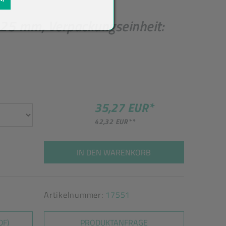
325 mm, Verpackungseinheit:
35,27 EUR
*
42,32 EUR
**
IN DEN WARENKORB
Artikelnummer:
17551
DF)
PRODUKTANFRAGE