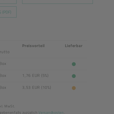
 (PDF)
Preisvorteil
Lieferbar
rutto
 Box
 Box
1,76 EUR (5%)
 Box
3,53 EUR (10%)
nkl. MwSt.
egebenenfalls zuzüglich
Versandkosten
.