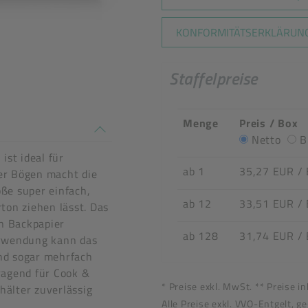
KONFORMITÄTSERKLÄRUNG
Staffelpreise
Menge
Preis / Box
n stimmen nicht überein
Netto
B
ist ideal für
ab 1
35,27 EUR
/
er Bögen macht die
ße super einfach,
ab 12
33,51 EUR
/
ton ziehen lässt. Das
en Backpapier
ab 128
31,74 EUR
/
erwendung kann das
nd sogar mehrfach
ragend für Cook &
* Preise exkl. MwSt. ** Preise i
älter zuverlässig
Alle Preise exkl. VVO-Entgelt, g