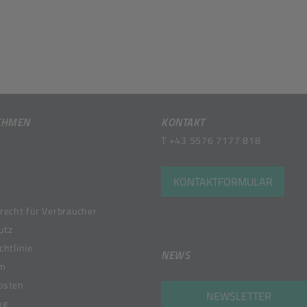
EHMEN
KONTAKT
T
+43 5576 7177 818
KONTAKTFORMULAR
recht für Verbraucher
utz
chtlinie
NEWS
um
osten
NEWSLETTER
ng