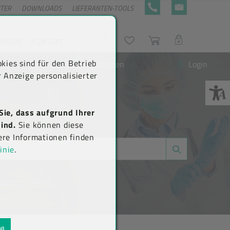
NTER
DOWNLOADS
LIEFERANTEN-TOOLS
+43 5576 7177 818
KONTAKTFORMULA
RRIERE
KONTAKT
Suche
Wunschliste
Warenkorb
LOGIN
kies sind für den Betrieb
Neu registrieren
Login
 Anzeige personalisierter
Sie, dass aufgrund Ihrer
ind.
Sie können diese
ere Informationen finden
inie
.
N)