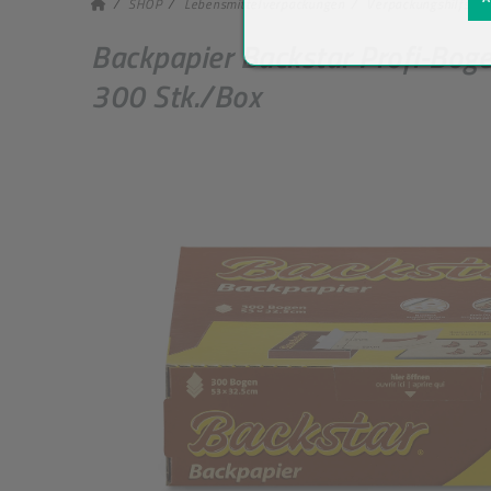
SHOP
Lebensmittelverpackungen
Verpackungshilfsmit
Backpapier Backstar Profi-Bog
300 Stk./Box