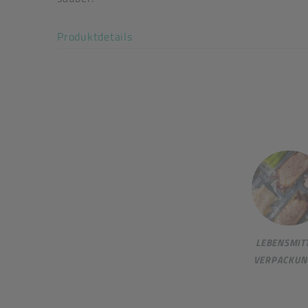
Art der verpackten Lebensmittel: alle Lebensmit
Akkordeon auf-/zuklappen stimm
Produktdetails
LEBENSMITT
VERPACKUN