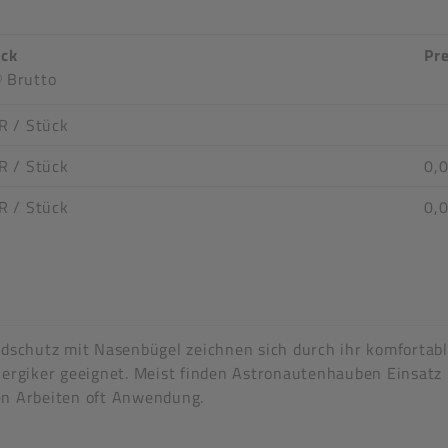
ück
Pre
Brutto
R
/ Stück
R
/ Stück
0,0
R
/ Stück
0,
n stimmen nicht überein
schutz mit Nasenbügel zeichnen sich durch ihr komfortable
lergiker geeignet. Meist finden Astronautenhauben Einsatz
en Arbeiten oft Anwendung.
telecht, EN 13688
en nicht überein