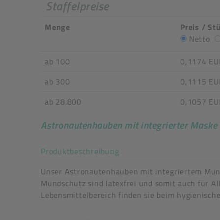
Staffelpreise
Menge
Preis / St
Netto
ab 100
0,1174 EU
ab 300
0,1115 EU
ab 28.800
0,1057 EU
Astronautenhauben mit integrierter Maske
Akkordeon auf-/zuklappe
Produktbeschreibung
Unser Astronautenhauben mit integriertem Mund
Mundschutz sind latexfrei und somit auch für Al
Lebensmittelbereich finden sie beim hygienisch
Klassifizierung: CE CAT I gemäß PSA, lebensmit
Akkordeon auf-/zuklappen stimm