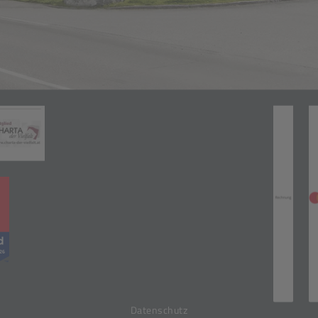
Zahlungsarten
(öffnet in neuem Tab)
neuem Tab)
(öffnet in neuem Tab)
(öff
Datenschutz