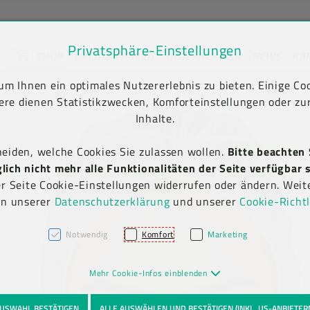
Privatsphäre-Einstellungen
SHOP
NACHHALTIGKEIT
UNTERNEHMEN
NEWS
KA
unt) springen [AK + 2]
en [AK + 5]
Produkt-Detailansicht
m Ihnen ein optimales Nutzererlebnis zu bieten. Einige Coo
ere dienen Statistikzwecken, Komforteinstellungen oder zur
Inhalte.
heiden, welche Cookies Sie zulassen wollen.
Bitte beachten 
ich nicht mehr alle Funktionalitäten der Seite verfügbar s
er Seite Cookie-Einstellungen widerrufen oder ändern. Weit
in unserer
Datenschutzerklärung
und unserer
Cookie-Richtl
Notwendig
Komfort
Marketing
Mehr Cookie-Infos einblenden
USWAHL BESTÄTIGEN
ALLE AUSWÄHLEN UND BESTÄTIGEN (INKL. US-ANBIETER