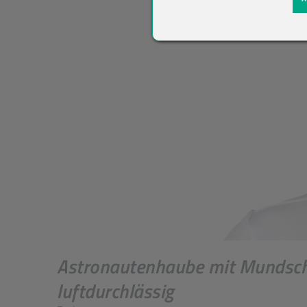
Astronautenhaube mit Mundschutz
luftdurchlässig