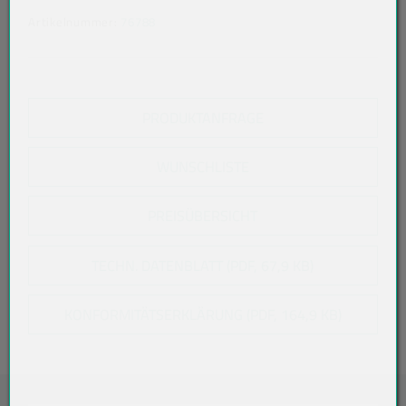
Artikelnummer:
76788
PRODUKTANFRAGE
WUNSCHLISTE
PREISÜBERSICHT
TECHN. DATENBLATT (PDF, 67,9 KB)
KONFORMITÄTSERKLÄRUNG (PDF, 164,9 KB)