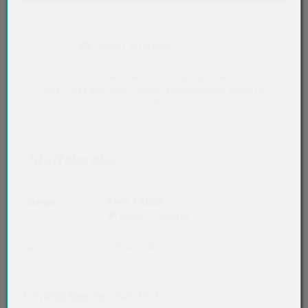
Sofort verfügbar
* Preise exkl. MwSt. ** Preise inkl. MwSt.
Alle Preise exkl. VVO-Entgelt, gegebenenfalls zuzüglich
Versandkosten
.
Staffelpreise
Menge
Preis / Stück
Netto
Brutto
ab 700
0,0649 EUR
/ Stück
Feinkostbecher aus PET