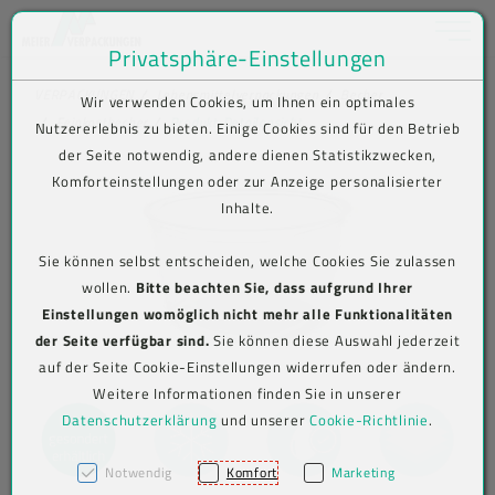
Toggle na
Privatsphäre-Einstellungen
Zum Inhalt springen [AK + 0]
Zum Hauptmenü springen [AK + 1]
Zum Shop-Menü (Suche, Wunschliste, Warenkorb, Mein Account) spring
Zum Meta-Menü oben (rechts) springen [AK + 3]
Zum Icon-Menü unten am Browserrand springen [AK + 4]
Zum Footer-Menü unten (angedockt an Browserrand) springen [AK + 5
Zum Widget-Menü rechts springen [AK + 6]
Zu den Inhalten im Fußbereich springen [AK + 7]
VERPACKUNGEN
Lebensmittelverpackungen
Becher
Wir verwenden Cookies, um Ihnen ein optimales
Feinkostbecher
Produkt-Detailansicht
Nutzererlebnis zu bieten. Einige Cookies sind für den Betrieb
der Seite notwendig, andere dienen Statistikzwecken,
Komforteinstellungen oder zur Anzeige personalisierter
Inhalte.
Sie können selbst entscheiden, welche Cookies Sie zulassen
wollen.
Bitte beachten Sie, dass aufgrund Ihrer
Einstellungen womöglich nicht mehr alle Funktionalitäten
der Seite verfügbar sind.
Sie können diese Auswahl jederzeit
auf der Seite Cookie-Einstellungen widerrufen oder ändern.
Weitere Informationen finden Sie in unserer
Datenschutzerklärung
und unserer
Cookie-Richtlinie
.
Notwendig
Komfort
Marketing