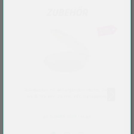
ZUBEHÖR
Rundbecher mit anhängendem Deckel, 240
ml, Ø 126 mm, 25 mm, PET, transparent
ab 0,0488 EUR
/ Stück